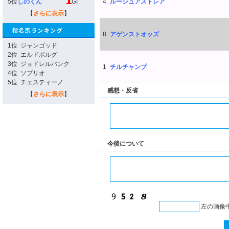
5位
しのくん
GI
4
ルージュアストレア
【
さらに表示
】
8
アゲンストオッズ
1位
ジャンゴッド
2位
エルドボルグ
3位
ジョドレルバンク
1
チルチャンプ
4位
ソブリオ
5位
チェスティーノ
感想・反省
【
さらに表示
】
今後について
左の画像