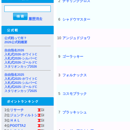
2
チャリングクロス
履歴消去
6
シャドウマスター
10
アンジュドジョワ
公式戦って何？
2026公式戦概要
自由指名2026
入札式2026-ホワイトC
9
ゴーラッキー
入札式2026-シルバーC
入札式2026-ゴールドC
スタリオンカップ2026
自由指名2025
3
フォルナックス
入札式2025-ホワイトC
入札式2025-シルバーC
入札式2025-ゴールドC
スタリオンカップ2025
5
コスモブラック
1位
リサーチ
GI
7
ブラッキッシュ
2位
ジェンティルトシ
GI
3位
ＨＡＬ
GI
4位
PGOTTA2
GI