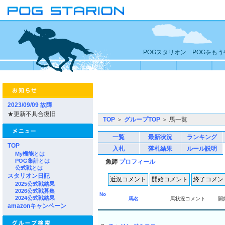
POGスタリオン POGをも
2023/09/09 故障
★更新不具合復旧
TOP
＞
グループTOP
＞ 馬一覧
一覧
最新状況
ランキング
TOP
入札
落札結果
ルール説明
My機能とは
POG集計とは
魚師
プロフィール
公式戦とは
スタリオン日記
2025公式戦結果
2026公式戦募集
No
2024公式戦結果
馬名
馬状況コメント
開
amazonキャンペーン