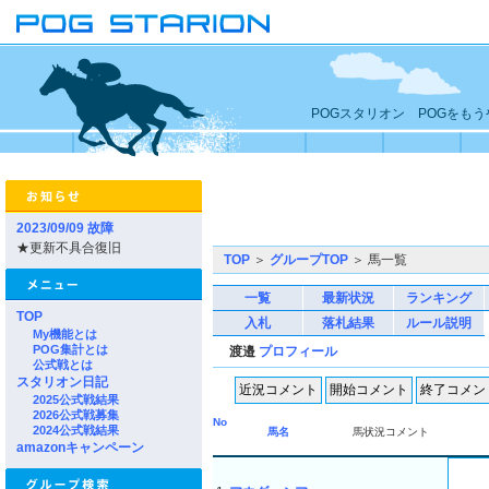
POGスタリオン POGをも
2023/09/09 故障
★更新不具合復旧
TOP
＞
グループTOP
＞ 馬一覧
一覧
最新状況
ランキング
TOP
入札
落札結果
ルール説明
My機能とは
POG集計とは
渡邉
プロフィール
公式戦とは
スタリオン日記
2025公式戦結果
2026公式戦募集
No
2024公式戦結果
馬名
馬状況コメント
amazonキャンペーン