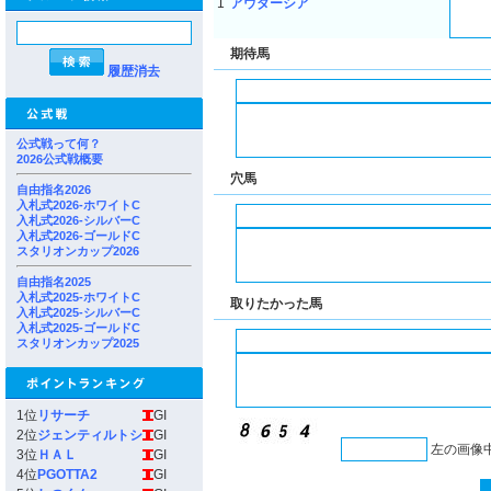
1
アウダーシア
期待馬
履歴消去
公式戦って何？
2026公式戦概要
穴馬
自由指名2026
入札式2026-ホワイトC
入札式2026-シルバーC
入札式2026-ゴールドC
スタリオンカップ2026
自由指名2025
入札式2025-ホワイトC
取りたかった馬
入札式2025-シルバーC
入札式2025-ゴールドC
スタリオンカップ2025
1位
リサーチ
GI
2位
ジェンティルトシ
GI
左の画像
3位
ＨＡＬ
GI
4位
PGOTTA2
GI