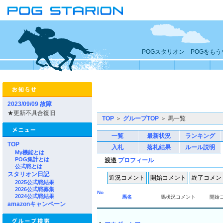
POGスタリオン POGをも
2023/09/09 故障
★更新不具合復旧
TOP
＞
グループTOP
＞ 馬一覧
一覧
最新状況
ランキング
TOP
入札
落札結果
ルール説明
My機能とは
POG集計とは
渡邉
プロフィール
公式戦とは
スタリオン日記
2025公式戦結果
2026公式戦募集
No
2024公式戦結果
馬名
馬状況コメント
開始
amazonキャンペーン