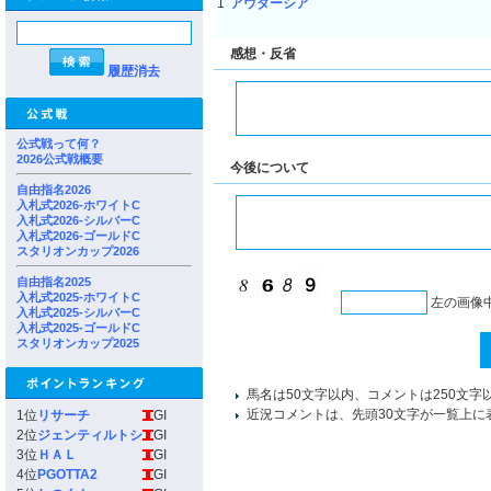
1
アウダーシア
感想・反省
履歴消去
公式戦って何？
2026公式戦概要
今後について
自由指名2026
入札式2026-ホワイトC
入札式2026-シルバーC
入札式2026-ゴールドC
スタリオンカップ2026
自由指名2025
入札式2025-ホワイトC
左の画像
入札式2025-シルバーC
入札式2025-ゴールドC
スタリオンカップ2025
馬名は50文字以内、コメントは250文字
近況コメントは、先頭30文字が一覧上に
1位
リサーチ
GI
2位
ジェンティルトシ
GI
3位
ＨＡＬ
GI
4位
PGOTTA2
GI