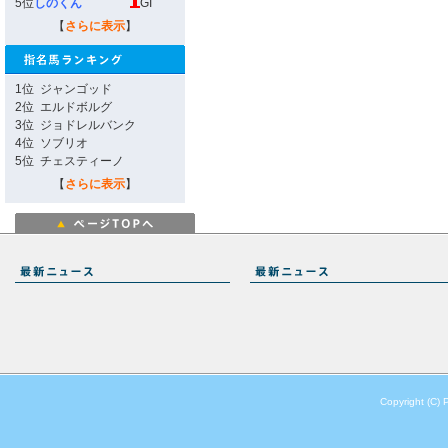
5位
しのくん
GI
【
さらに表示
】
1位
ジャンゴッド
2位
エルドボルグ
3位
ジョドレルバンク
4位
ソブリオ
5位
チェスティーノ
【
さらに表示
】
Copyright (C) 