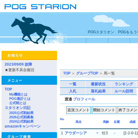
POGスタリオン POGをも
2023/09/09 故障
★更新不具合復旧
TOP
＞
グループTOP
＞ 馬一覧
一覧
最新状況
ランキング
TOP
入札
落札結果
ルール説明
My機能とは
POG集計とは
渡邉
プロフィール
公式戦とは
スタリオン日記
2025公式戦結果
2026公式戦募集
No
2024公式戦結果
馬名
馬齢
在厩
成績
amazonキャンペーン
1
アウダーシア
▼
牡3
－
[2-2-0-1]