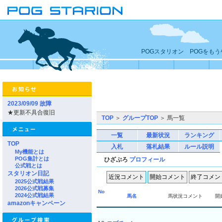
POGスタリオン POGをも
2023/09/09 故障
★更新不具合復旧
TOP
＞
グループTOP
＞ 馬一覧
一覧
最新状況
ランキング
TOP
入札
落札結果
ルール説明
My機能とは
POG集計とは
ひざぷろ
プロフィール
公式戦とは
スタリオン日記
2025公式戦結果
2026公式戦募集
No
2024公式戦結果
馬名
馬状況コメント
開
amazonキャンペーン