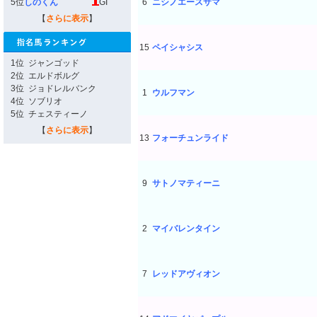
5位
しのくん
GI
6
ニシノエースサマ
【
さらに表示
】
15
ペイシャシス
1位
ジャンゴッド
2位
エルドボルグ
3位
ジョドレルバンク
1
ウルフマン
4位
ソブリオ
5位
チェスティーノ
【
さらに表示
】
13
フォーチュンライド
9
サトノマティーニ
2
マイバレンタイン
7
レッドアヴィオン