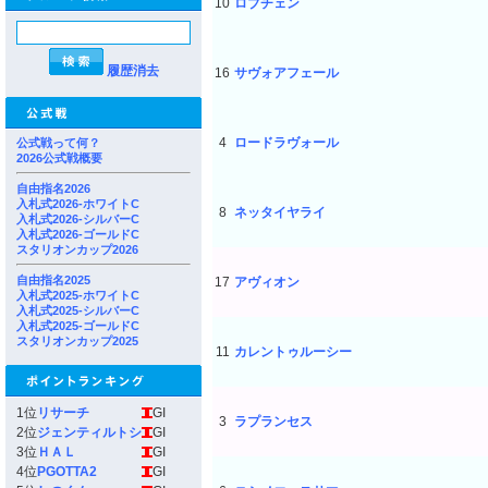
10
ロブチェン
履歴消去
16
サヴォアフェール
4
ロードラヴォール
公式戦って何？
2026公式戦概要
自由指名2026
入札式2026-ホワイトC
8
ネッタイヤライ
入札式2026-シルバーC
入札式2026-ゴールドC
スタリオンカップ2026
自由指名2025
17
アヴィオン
入札式2025-ホワイトC
入札式2025-シルバーC
入札式2025-ゴールドC
スタリオンカップ2025
11
カレントゥルーシー
1位
リサーチ
GI
3
ラプランセス
2位
ジェンティルトシ
GI
3位
ＨＡＬ
GI
4位
PGOTTA2
GI