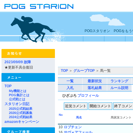
POGスタリオン POGをも
2023/09/09 故障
★更新不具合復旧
TOP
＞
グループTOP
＞ 馬一覧
一覧
最新状況
ランキング
TOP
入札
落札結果
ルール説明
My機能とは
POG集計とは
ひざぷろ
プロフィール
公式戦とは
スタリオン日記
2025公式戦結果
2026公式戦募集
No
2024公式戦結果
馬名
馬状況コメント
amazonキャンペーン
10
ロブチェン
16
サヴォアフェール