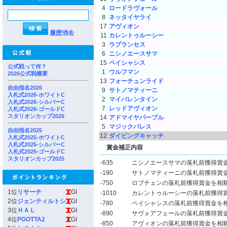
4
ロードラヴォール
8
ネッタイヤライ
17
アヴィオン
履歴消去
11
カレントゥルーシー
3
ラプランセス
6
ニシノエースサマ
15
ペイシャシス
公式戦って何？
1
ウルフマン
2026公式戦概要
13
フォーチュンライド
自由指名2026
9
サトノマティーニ
入札式2026-ホワイトC
2
マイバレンタイン
入札式2026-シルバーC
7
レッドアヴィオン
入札式2026-ゴールドC
スタリオンカップ2026
14
アドマイヤパープル
5
マジックパレス
自由指名2025
12
ダイビングキャッチ
入札式2025-ホワイトC
入札式2025-シルバーC
賞金補正内容
入札式2025-ゴールドC
スタリオンカップ2025
-635
ニシノエースサマの落札前獲得賞
-190
サトノマティーニの落札前獲得賞
-750
ロブチェンの落札前獲得賞金を相
1位
リサーチ
GI
-1010
カレントゥルーシーの落札前獲得
2位
ジェンティルトシ
GI
-780
ペイシャシスの落札前獲得賞金を
3位
ＨＡＬ
GI
-890
サヴォアフェールの落札前獲得賞
4位
PGOTTA2
GI
-850
アヴィオンの落札前獲得賞金を相