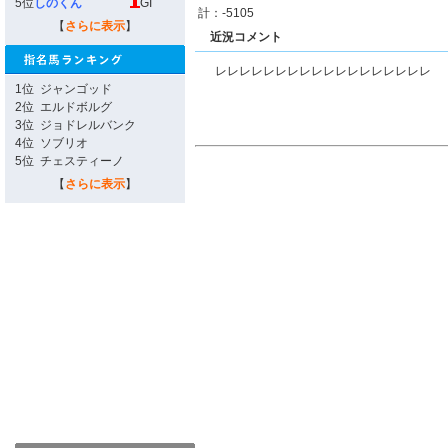
5位
しのくん
GI
計：-5105
【
さらに表示
】
近況コメント
レレレレレレレレレレレレレレレレレレ
1位
ジャンゴッド
2位
エルドボルグ
3位
ジョドレルバンク
4位
ソブリオ
5位
チェスティーノ
【
さらに表示
】