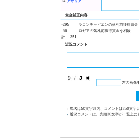
14
アサリア
賞金補正内容
-295
ラコンチャビエンの落札前獲得賞金
-56
ロゼアの落札前獲得賞金を相殺
計：-351
近況コメント
左の画像
馬名は50文字以内、コメントは250文字
近況コメントは、先頭30文字が一覧上に