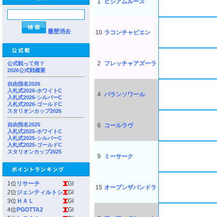
1
ヒシアムルーズ
履歴消去
10
ラコンチャビエン
2
フレッチャアズーラ
公式戦って何？
2026公式戦概要
自由指名2026
入札式2026-ホワイトC
4
バランソワール
入札式2026-シルバーC
入札式2026-ゴールドC
スタリオンカップ2026
自由指名2025
6
コールラヴ
入札式2025-ホワイトC
入札式2025-シルバーC
入札式2025-ゴールドC
スタリオンカップ2025
9
ミーサーク
1位
リサーチ
GI
15
オープンザパンドラ
2位
ジェンティルトシ
GI
3位
ＨＡＬ
GI
4位
PGOTTA2
GI