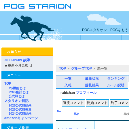
POGスタリオン POGをも
2023/09/09 故障
★更新不具合復旧
TOP
＞
グループTOP
＞ 馬一覧
一覧
最新状況
ランキング
TOP
入札
落札結果
ルール説明
My機能とは
POG集計とは
rabichan
プロフィール
公式戦とは
スタリオン日記
2025公式戦結果
2026公式戦募集
No
2024公式戦結果
馬名
馬
amazonキャンペーン