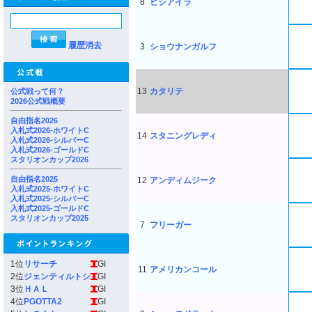
8
ヒシアイラ
履歴消去
3
ショウナンガルフ
13
カタリテ
公式戦って何？
2026公式戦概要
自由指名2026
入札式2026-ホワイトC
14
スタニングレディ
入札式2026-シルバーC
入札式2026-ゴールドC
スタリオンカップ2026
自由指名2025
12
アンディムジーク
入札式2025-ホワイトC
入札式2025-シルバーC
入札式2025-ゴールドC
スタリオンカップ2025
7
フリーガー
1位
リサーチ
GI
11
アメリカンコール
2位
ジェンティルトシ
GI
3位
ＨＡＬ
GI
4位
PGOTTA2
GI