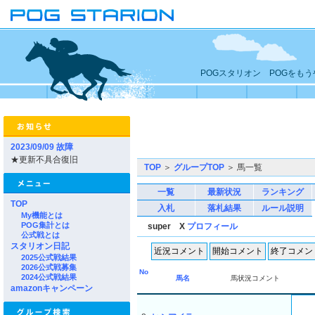
POGスタリオン POGをも
2023/09/09 故障
★更新不具合復旧
TOP
＞
グループTOP
＞ 馬一覧
一覧
最新状況
ランキング
TOP
入札
落札結果
ルール説明
My機能とは
POG集計とは
super X
プロフィール
公式戦とは
スタリオン日記
2025公式戦結果
2026公式戦募集
No
2024公式戦結果
馬名
馬状況コメント
amazonキャンペーン