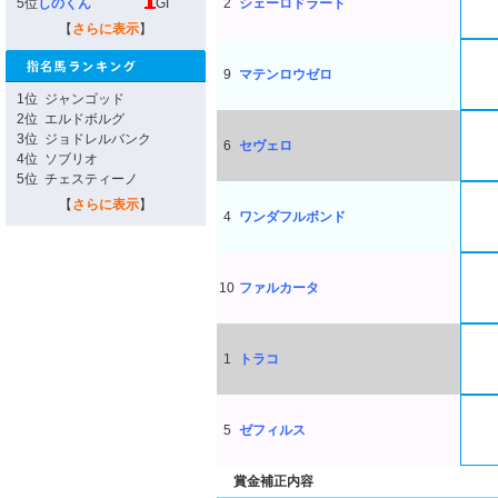
5位
しのくん
GI
2
シェーロドラート
【
さらに表示
】
9
マテンロウゼロ
1位
ジャンゴッド
2位
エルドボルグ
3位
ジョドレルバンク
6
セヴェロ
4位
ソブリオ
5位
チェスティーノ
【
さらに表示
】
4
ワンダフルボンド
10
ファルカータ
1
トラコ
5
ゼフィルス
賞金補正内容