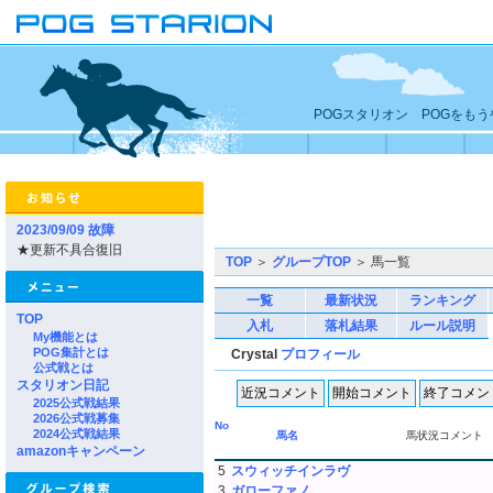
POGスタリオン POGをも
2023/09/09 故障
★更新不具合復旧
TOP
＞
グループTOP
＞ 馬一覧
一覧
最新状況
ランキング
TOP
入札
落札結果
ルール説明
My機能とは
POG集計とは
Crystal
プロフィール
公式戦とは
スタリオン日記
2025公式戦結果
2026公式戦募集
No
2024公式戦結果
馬名
馬状況コメント
amazonキャンペーン
5
スウィッチインラヴ
3
ガローファノ