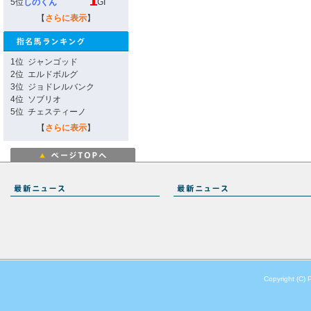
5位
しのくん
GI
【
さらに表示
】
1位
ジャンゴッド
2位
エルドボルグ
3位
ジョドレルバンク
4位
ソブリオ
5位
チェスティーノ
【
さらに表示
】
Copyright (C) 