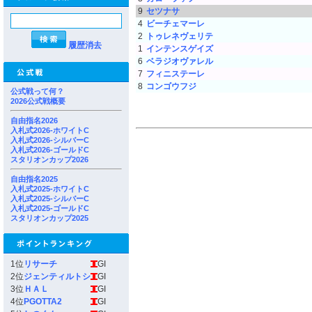
9
セツナサ
4
ビーチェマーレ
2
トゥレネヴェリテ
履歴消去
1
インテンスゲイズ
6
ベラジオヴァレル
7
フィニステーレ
8
コンゴウフジ
公式戦って何？
2026公式戦概要
自由指名2026
入札式2026-ホワイトC
入札式2026-シルバーC
入札式2026-ゴールドC
スタリオンカップ2026
自由指名2025
入札式2025-ホワイトC
入札式2025-シルバーC
入札式2025-ゴールドC
スタリオンカップ2025
1位
リサーチ
GI
2位
ジェンティルトシ
GI
3位
ＨＡＬ
GI
4位
PGOTTA2
GI