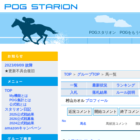
POGスタリオン POGをも
2023/09/09 故障
★更新不具合復旧
TOP
＞
グループTOP
＞ 馬一覧
一覧
最新状況
ランキング
TOP
入札
落札結果
ルール説明
My機能とは
POG集計とは
村山カオル
プロフィール
公式戦とは
スタリオン日記
2025公式戦結果
2026公式戦募集
No
2024公式戦結果
馬名
馬状況コメント
開
amazonキャンペーン