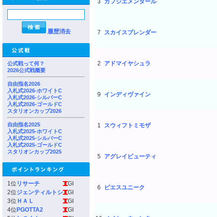
3
カフジエメンタール
履歴消去
7
スカイスプレンダー
2
アドマイヤシュラ
公式戦って何？
2026公式戦概要
自由指名2026
入札式2026-ホワイトC
9
インディヴァイン
入札式2026-シルバーC
入札式2026-ゴールドC
スタリオンカップ2026
自由指名2025
1
スウィフトミモザ
入札式2025-ホワイトC
入札式2025-シルバーC
入札式2025-ゴールドC
スタリオンカップ2025
5
アグレイビューティ
1位
リサーチ
GI
6
ピエスユニーク
2位
ジェンティルトシ
GI
3位
ＨＡＬ
GI
4位
PGOTTA2
GI