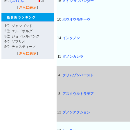
5位
しのくん
GI
16
メイショウハンター
【
さらに表示
】
10
ホウオウモチーヴ
1位
ジャンゴッド
2位
エルドボルグ
3位
ジョドレルバンク
14
インタノン
4位
ソブリオ
5位
チェスティーノ
【
さらに表示
】
11
ダノンカレラ
4
クリムゾンバースト
8
アスクウルトラモア
12
ダノンアクション