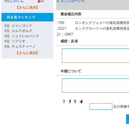
5位
しのくん
GI
6
エンブルーシャ
【
さらに表示
】
賞金補正内容
-750
ロンギングフォユーの落札前獲得
1位
ジャンゴッド
-2217
キンググローリーの落札前獲得賞
2位
エルドボルグ
計：-2967
3位
ジョドレルバンク
4位
ソブリオ
感想・反省
5位
チェスティーノ
【
さらに表示
】
今後について
左の画像