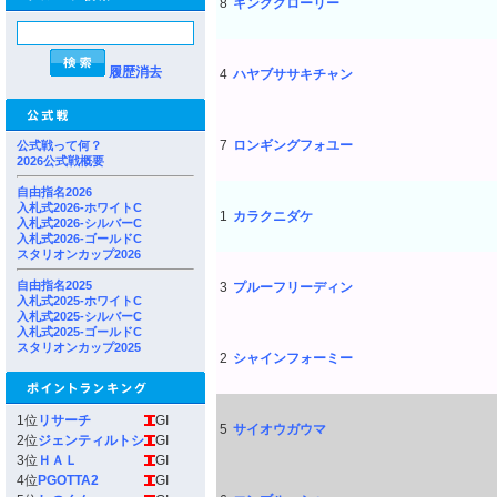
8
キンググローリー
履歴消去
4
ハヤブササキチャン
7
ロンギングフォユー
公式戦って何？
2026公式戦概要
自由指名2026
入札式2026-ホワイトC
1
カラクニダケ
入札式2026-シルバーC
入札式2026-ゴールドC
スタリオンカップ2026
自由指名2025
3
プルーフリーディン
入札式2025-ホワイトC
入札式2025-シルバーC
入札式2025-ゴールドC
スタリオンカップ2025
2
シャインフォーミー
1位
リサーチ
GI
5
サイオウガウマ
2位
ジェンティルトシ
GI
3位
ＨＡＬ
GI
4位
PGOTTA2
GI