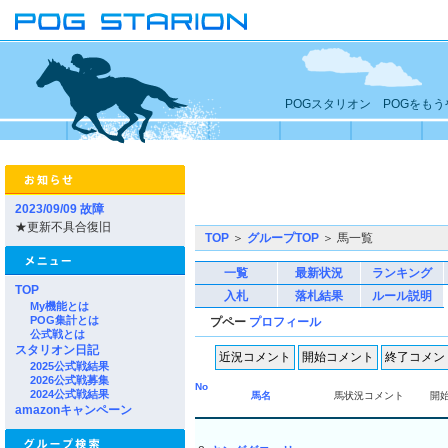
POGスタリオン POGをも
2023/09/09 故障
★更新不具合復旧
TOP
＞
グループTOP
＞ 馬一覧
一覧
最新状況
ランキング
TOP
入札
落札結果
ルール説明
My機能とは
POG集計とは
プペー
プロフィール
公式戦とは
スタリオン日記
2025公式戦結果
2026公式戦募集
No
2024公式戦結果
馬名
馬状況コメント
開
amazonキャンペーン