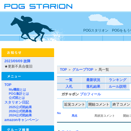
POGスタリオン POGをも
2023/09/09 故障
★更新不具合復旧
TOP
＞
グループTOP
＞ 馬一覧
一覧
最新状況
ランキング
TOP
入札
落札結果
ルール説明
My機能とは
POG集計とは
ガチャポン
プロフィール
公式戦とは
スタリオン日記
2025公式戦結果
2026公式戦募集
No
2024公式戦結果
馬名
馬状況コメント
開始
amazonキャンペーン