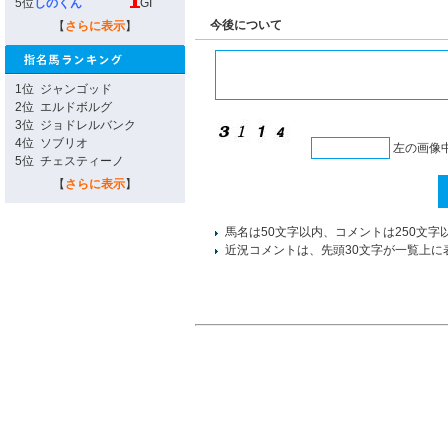
5位
しのくん
GI
今後について
【
さらに表示
】
1位
ジャンゴッド
2位
エルドボルグ
3位
ジョドレルバンク
4位
ソブリオ
左の画像
5位
チェスティーノ
【
さらに表示
】
馬名は50文字以内、コメントは250文字
近況コメントは、先頭30文字が一覧上に