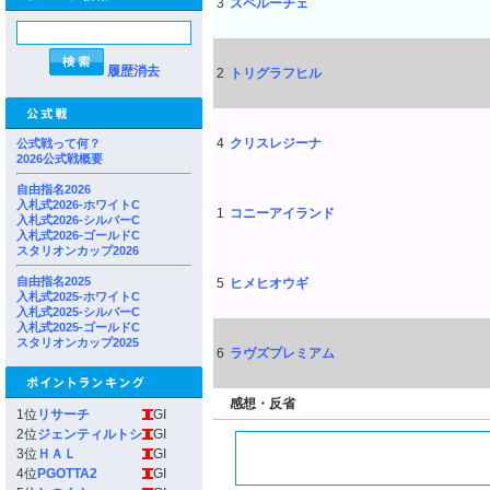
3
スペルーチェ
履歴消去
2
トリグラフヒル
4
クリスレジーナ
公式戦って何？
2026公式戦概要
自由指名2026
入札式2026-ホワイトC
1
コニーアイランド
入札式2026-シルバーC
入札式2026-ゴールドC
スタリオンカップ2026
自由指名2025
5
ヒメヒオウギ
入札式2025-ホワイトC
入札式2025-シルバーC
入札式2025-ゴールドC
スタリオンカップ2025
6
ラヴズプレミアム
感想・反省
1位
リサーチ
GI
2位
ジェンティルトシ
GI
3位
ＨＡＬ
GI
4位
PGOTTA2
GI