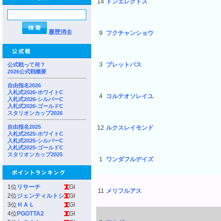
14
ドンエレクトス
履歴消去
9
フクチャンショウ
3
ブレットパス
公式戦って何？
2026公式戦概要
自由指名2026
入札式2026-ホワイトC
4
コルテオソレイユ
入札式2026-シルバーC
入札式2026-ゴールドC
スタリオンカップ2026
自由指名2025
12
ルクスレイモンド
入札式2025-ホワイトC
入札式2025-シルバーC
入札式2025-ゴールドC
スタリオンカップ2025
1
ワンダフルデイズ
1位
リサーチ
GI
11
メリフルアス
2位
ジェンティルトシ
GI
3位
ＨＡＬ
GI
4位
PGOTTA2
GI