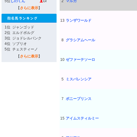
5位
しのくん
GI
2
マルガ
【
さらに表示
】
13
ランザワールド
1位
ジャンゴッド
2位
エルドボルグ
3位
ジョドレルバンク
8
グラシアムヘール
4位
ソブリオ
5位
チェスティーノ
【
さらに表示
】
10
ゼファーテソーロ
5
ミスバレンシア
7
ボニープリンス
15
アイムスティルミー