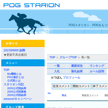
POGスタリオン POGをも
2023/09/09 故障
★更新不具合復旧
TOP
＞
グループTOP
＞ 馬一覧
一覧
最新状況
ランキング
TOP
入札
落札結果
ルール説明
My機能とは
POG集計とは
カワぽん
プロフィール
公式戦とは
スタリオン日記
2025公式戦結果
2026公式戦募集
No
2024公式戦結果
馬名
馬状況コメント
開
amazonキャンペーン