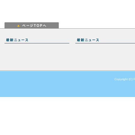
Copyright (C) 