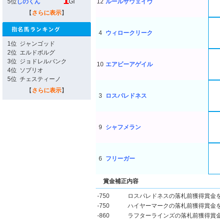
5位
しのくん
GI
12
ルールザウェイヴ
【
さらに表示
】
4
ウィロークリーク
1位
ジャンゴッド
2位
エルドボルグ
3位
ジョドレルバンク
10
エアビーアゲイル
4位
ソブリオ
5位
チェスティーノ
【
さらに表示
】
3
ロスパレドネス
9
シャフメラン
6
フリーガー
賞金補正内容
-750
ロスパレドネスの落札前獲得賞金
-750
ハイヤーマークの落札前獲得賞金
-860
ラフターラインズの落札前獲得賞