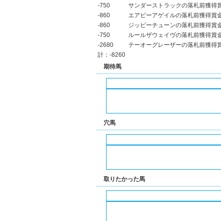
-750
サンダーストラックの落札前獲得
-860
エアビーアゲイルの落札前獲得賞
-860
ジッピーチューンの落札前獲得賞
-750
ルールザウェイヴの落札前獲得賞
-2680
テーオーグレーザーの落札前獲得
計：-8260
期待馬
穴馬
取りたかった馬