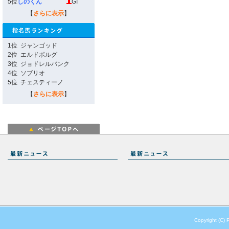
5位
しのくん
GI
【
さらに表示
】
1位
ジャンゴッド
2位
エルドボルグ
3位
ジョドレルバンク
4位
ソブリオ
5位
チェスティーノ
【
さらに表示
】
Copyright (C) 