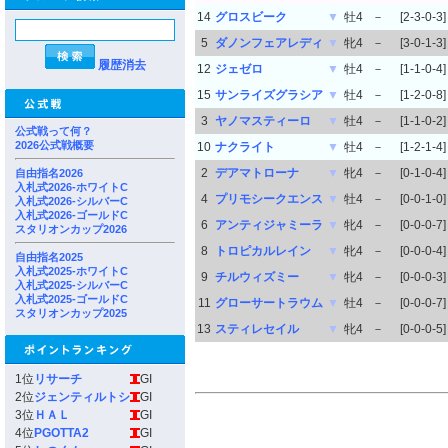
14
グロスビーク
▼
牡4
－
[2-3-0-3]
5
ダノンフェアレディ
▼
牝4
－
[3-0-1-3]
履歴消去
12
ジェゼロ
▼
牡4
－
[1-1-0-4]
15
サンライズグラシア
▼
牡4
－
[1-2-0-8]
3
ヤノマスティーロ
▼
牡4
－
[1-1-0-2]
公式戦って何？
2026公式戦概要
10
ナクライト
▼
牡4
－
[1-2-1-4]
2
デアマトローナ
▼
牝4
－
[0-1-0-4]
自由指名2026
入札式2026-ホワイトC
4
プリモシークエンス
▼
牡4
－
[0-0-1-0]
入札式2026-シルバーC
入札式2026-ゴールドC
6
アンティジャミーラ
▼
牝4
－
[0-0-0-7]
スタリオンカップ2026
8
トロピカルレイン
▼
牝4
－
[0-0-0-4]
自由指名2025
入札式2025-ホワイトC
9
チルウィズミー
▼
牝4
－
[0-0-0-3]
入札式2025-シルバーC
入札式2025-ゴールドC
11
グローサートラウム
▼
牡4
－
[0-0-0-7]
スタリオンカップ2025
13
スティレセイル
▼
牝4
－
[0-0-0-5]
1位
リサーチ
GI
2位
ジェンティルトシ
GI
3位
ＨＡＬ
GI
4位
PGOTTA2
GI