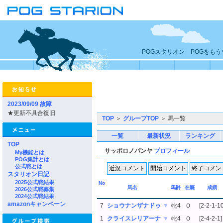
POGスタリオン POGをも
2023/09/09 故障
★更新不具合復旧
TOP
＞
グループTOP
＞ 馬一覧
一覧
最新状況
ランキング
TOP
サッポロノパンヤ
プロフィール
My機能とは
POG集計とは
公式戦とは
スタリオン日記
2025公式戦結果
No
馬名
馬齢
在厩
成績
2026公式戦募集
2024公式戦結果
amazonキャンペーン
7
ショウナンザナドゥ
▼
牝4
Ｏ
[2-2-1-10
1
クライスレリアーナ
▼
牝4
Ｏ
[2-4-2-1]