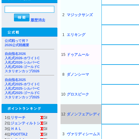
2
マジックサンズ
履歴消去
1
エリキング
公式戦って何？
2026公式戦概要
自由指名2026
15
ドゥアムール
入札式2026-ホワイトC
入札式2026-シルバーC
入札式2026-ゴールドC
スタリオンカップ2026
8
ダノンシーマ
自由指名2025
入札式2025-ホワイトC
入札式2025-シルバーC
入札式2025-ゴールドC
10
グロスビーク
スタリオンカップ2025
12
ダノンフェアレディ
1位
リサーチ
GI
2位
ジェンティルトシ
GI
3位
ＨＡＬ
GI
3
ヴァリディシームス
4位
PGOTTA2
GI