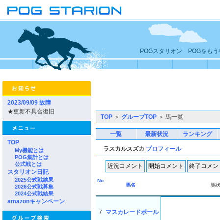
POGスタリオン POGをも
2023/09/09 故障
★更新不具合復旧
TOP
＞
グループTOP
＞ 馬一覧
一覧
最新状況
ランキング
TOP
ラスカルスズカ
プロフィール
My機能とは
POG集計とは
公式戦とは
スタリオン日記
2025公式戦結果
No
馬名
馬
2026公式戦募集
2024公式戦結果
amazonキャンペーン
7
マスカレードボール