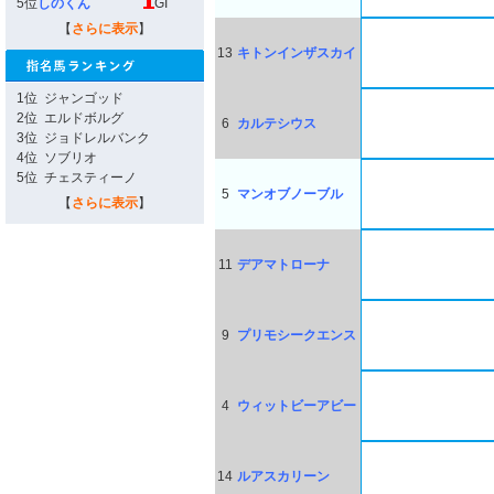
5位
しのくん
GI
【
さらに表示
】
13
キトンインザスカイ
1位
ジャンゴッド
2位
エルドボルグ
6
カルテシウス
3位
ジョドレルバンク
4位
ソブリオ
5位
チェスティーノ
5
マンオブノーブル
【
さらに表示
】
11
デアマトローナ
9
プリモシークエンス
4
ウィットビーアビー
14
ルアスカリーン