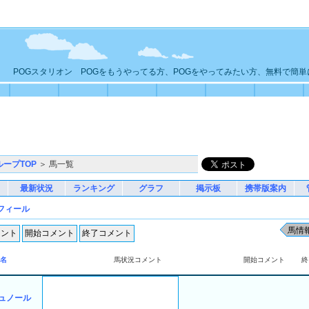
POGスタリオン POGをもうやってる方、POGをやってみたい方、無料で簡
ループTOP
＞ 馬一覧
最新状況
ランキング
グラフ
掲示板
携帯版案内
フィール
名
馬状況コメント
開始コメント
終
ュノール