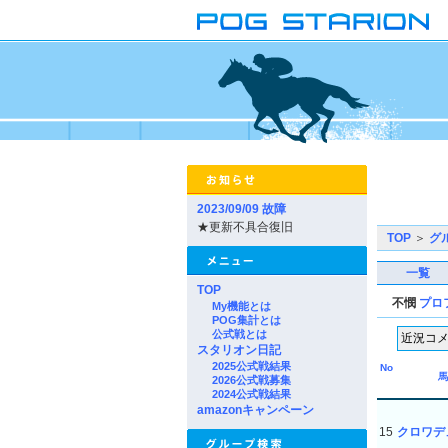
2023/09/09 故障
★更新不具合復旧
TOP
＞
グ
一覧
TOP
不憫
プロ
My機能とは
POG集計とは
公式戦とは
スタリオン日記
2025公式戦結果
No
馬
2026公式戦募集
2024公式戦結果
amazonキャンペーン
15
クロワデ