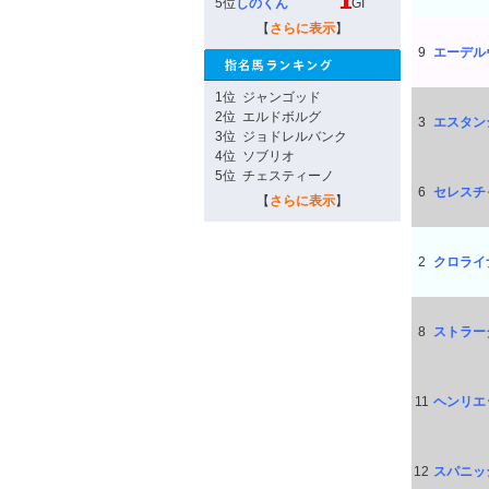
5位
しのくん
GI
【
さらに表示
】
9
エーデル
1位
ジャンゴッド
2位
エルドボルグ
3
エスタン
3位
ジョドレルバンク
4位
ソブリオ
5位
チェスティーノ
6
セレスチ
【
さらに表示
】
2
クロライ
8
ストラー
11
ヘンリエ
12
スパニッ