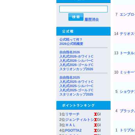
7
エンブロ
履歴消去
14
テリオス
公式戦って何？
2026公式戦概要
自由指名2026
13
トータル
入札式2026-ホワイトC
入札式2026-シルバーC
入札式2026-ゴールドC
スタリオンカップ2026
10
ミッキー
自由指名2025
入札式2025-ホワイトC
入札式2025-シルバーC
入札式2025-ゴールドC
5
ショウナ
スタリオンカップ2025
4
ブラック
1位
リサーチ
GI
2位
ジェンティルトシ
GI
3位
ＨＡＬ
GI
1
トリプル
4位
PGOTTA2
GI