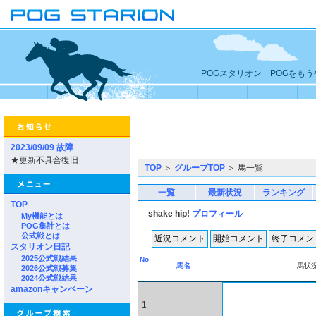
POGスタリオン POGをも
2023/09/09 故障
★更新不具合復旧
TOP
＞
グループTOP
＞ 馬一覧
一覧
最新状況
ランキング
TOP
shake hip!
プロフィール
My機能とは
POG集計とは
公式戦とは
スタリオン日記
2025公式戦結果
No
馬名
馬状
2026公式戦募集
2024公式戦結果
amazonキャンペーン
1