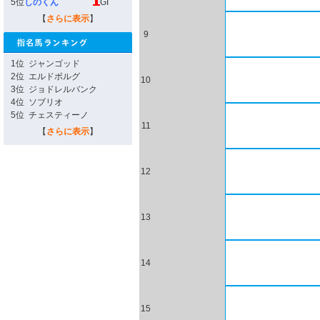
5位
しのくん
GI
【
さらに表示
】
9
1位
ジャンゴッド
2位
エルドボルグ
10
3位
ジョドレルバンク
4位
ソブリオ
5位
チェスティーノ
11
【
さらに表示
】
12
13
14
15