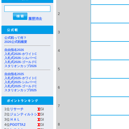
2
履歴消去
3
公式戦って何？
2026公式戦概要
自由指名2026
4
入札式2026-ホワイトC
入札式2026-シルバーC
入札式2026-ゴールドC
スタリオンカップ2026
5
自由指名2025
入札式2025-ホワイトC
入札式2025-シルバーC
入札式2025-ゴールドC
6
スタリオンカップ2025
7
1位
リサーチ
GI
2位
ジェンティルトシ
GI
3位
ＨＡＬ
GI
8
4位
PGOTTA2
GI