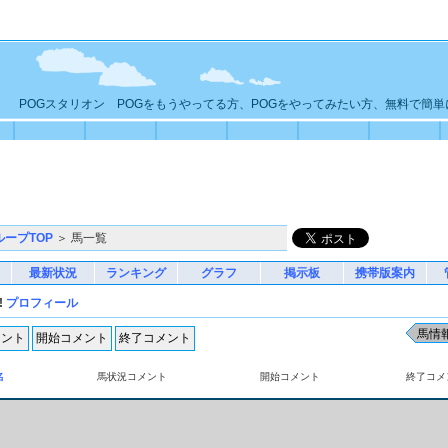
POGスタリオン POGをもうやってる方、POGをやってみたい方、無料で簡
ループTOP
＞ 馬一覧
最新状況
ランキング
グラフ
掲示板
携帯版案内
!
プロフィール
名
馬状況コメント
開始コメント
終了コメ