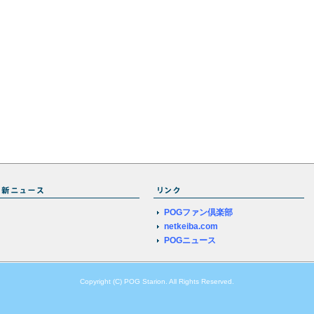
POGファン倶楽部
netkeiba.com
POGニュース
Copyright (C) POG Starion. All Rights Reserved.