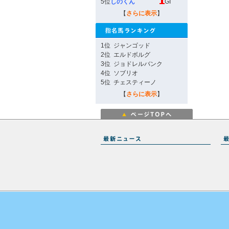
5位
しのくん
GI
【
さらに表示
】
1位
ジャンゴッド
2位
エルドボルグ
3位
ジョドレルバンク
4位
ソブリオ
5位
チェスティーノ
【
さらに表示
】