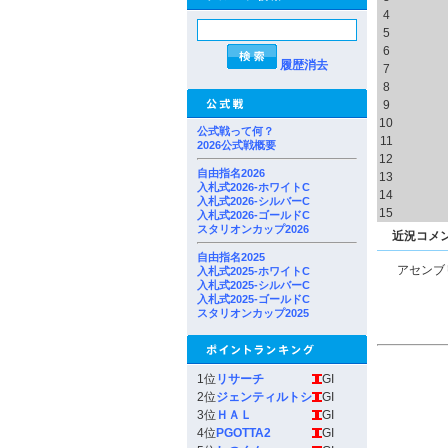
4
5
6
履歴消去
7
8
9
10
公式戦って何？
11
2026公式戦概要
12
自由指名2026
13
入札式2026-ホワイトC
14
入札式2026-シルバーC
15
入札式2026-ゴールドC
スタリオンカップ2026
近況コメ
自由指名2025
アセンブ
入札式2025-ホワイトC
入札式2025-シルバーC
入札式2025-ゴールドC
スタリオンカップ2025
1位
リサーチ
GI
2位
ジェンティルトシ
GI
3位
ＨＡＬ
GI
4位
PGOTTA2
GI