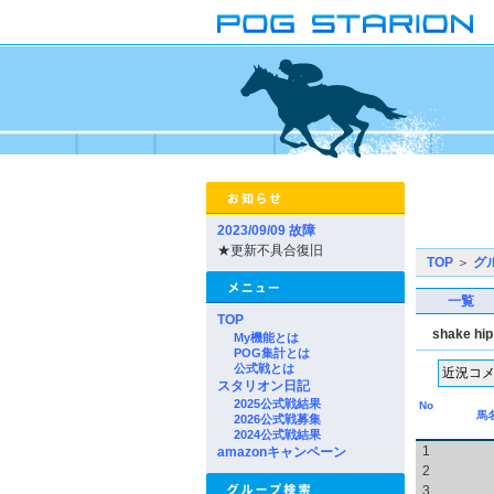
2023/09/09 故障
★更新不具合復旧
TOP
＞
グ
一覧
TOP
shake hip
My機能とは
POG集計とは
公式戦とは
スタリオン日記
2025公式戦結果
No
馬
2026公式戦募集
2024公式戦結果
1
amazonキャンペーン
2
3