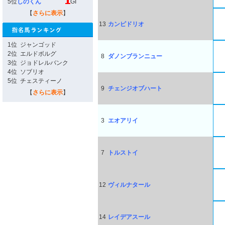
5位
しのくん
GI
【
さらに表示
】
13
カンピドリオ
1位
ジャンゴッド
2位
エルドボルグ
8
ダノンブランニュー
3位
ジョドレルバンク
4位
ソブリオ
5位
チェスティーノ
9
チェンジオブハート
【
さらに表示
】
3
エオアリイ
7
トルストイ
12
ヴィルナタール
14
レイデアスール