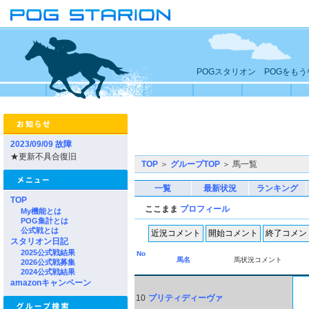
POGスタリオン POGをも
2023/09/09 故障
★更新不具合復旧
TOP
＞
グループTOP
＞ 馬一覧
一覧
最新状況
ランキング
TOP
ここまま
プロフィール
My機能とは
POG集計とは
公式戦とは
スタリオン日記
2025公式戦結果
No
馬名
馬状況コメント
2026公式戦募集
2024公式戦結果
amazonキャンペーン
10
プリティディーヴァ