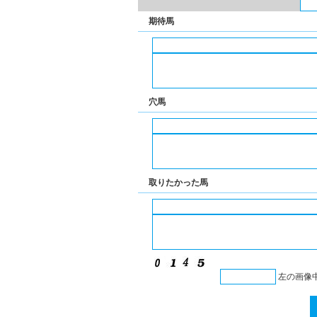
期待馬
穴馬
取りたかった馬
左の画像