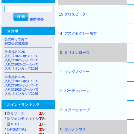
15
グロスビーク
履歴消去
4
アスクセクシーモア
公式戦って何？
2026公式戦概要
自由指名2026
5
ミリオンローズ
入札式2026-ホワイトC
入札式2026-シルバーC
入札式2026-ゴールドC
スタリオンカップ2026
1
キングノジョー
自由指名2025
入札式2025-ホワイトC
入札式2025-シルバーC
入札式2025-ゴールドC
11
パーティハーン
スタリオンカップ2025
2
スターウェーブ
1位
リサーチ
GI
2位
ジェンティルトシ
GI
3位
ＨＡＬ
GI
6
カルテシウス
4位
PGOTTA2
GI