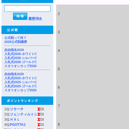
2
履歴消去
3
公式戦って何？
2026公式戦概要
自由指名2026
4
入札式2026-ホワイトC
入札式2026-シルバーC
入札式2026-ゴールドC
スタリオンカップ2026
5
自由指名2025
入札式2025-ホワイトC
入札式2025-シルバーC
入札式2025-ゴールドC
6
スタリオンカップ2025
7
1位
リサーチ
GI
2位
ジェンティルトシ
GI
3位
ＨＡＬ
GI
8
4位
PGOTTA2
GI