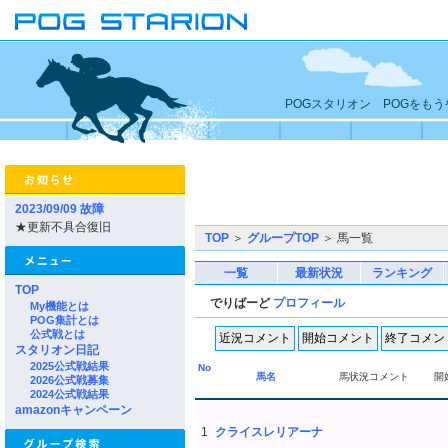
POGスタリオン POGをも
2023/09/09 故障
★更新不具合復旧
TOP
＞
グループTOP
＞ 馬一覧
一覧
最新状況
ランキング
TOP
でりばーど
プロフィール
My機能とは
POG集計とは
公式戦とは
スタリオン日記
2025公式戦結果
No
馬名
馬状況コメント
開
2026公式戦募集
2024公式戦結果
amazonキャンペーン
1
クライスレリアーナ