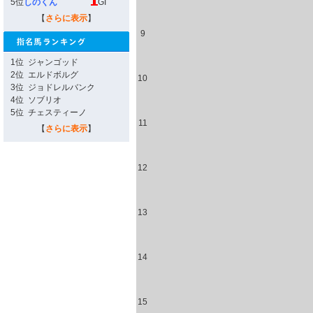
5位
しのくん
GI
【
さらに表示
】
9
1位
ジャンゴッド
2位
エルドボルグ
10
3位
ジョドレルバンク
4位
ソブリオ
5位
チェスティーノ
11
【
さらに表示
】
12
13
14
15