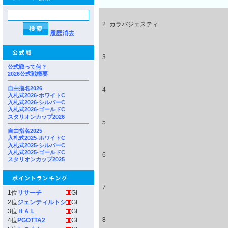
2
カラバジェスティ
履歴消去
3
公式戦って何？
2026公式戦概要
自由指名2026
4
入札式2026-ホワイトC
入札式2026-シルバーC
入札式2026-ゴールドC
スタリオンカップ2026
5
自由指名2025
入札式2025-ホワイトC
入札式2025-シルバーC
入札式2025-ゴールドC
6
スタリオンカップ2025
7
1位
リサーチ
GI
2位
ジェンティルトシ
GI
3位
ＨＡＬ
GI
8
4位
PGOTTA2
GI