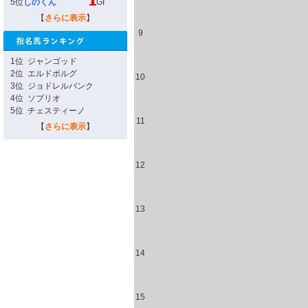
5位
しのくん
GI
【
さらに表示
】
9
1位
ジャンゴッド
2位
エルドボルグ
10
3位
ジョドレルバンク
4位
ソブリオ
5位
チェスティーノ
11
【
さらに表示
】
12
13
14
15