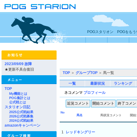
POGスタリオン POGをも
2023/09/09 故障
★更新不具合復旧
TOP
＞
グループTOP
＞ 馬一覧
一覧
最新状況
ランキング
TOP
ネコメンマ
プロフィール
My機能とは
POG集計とは
公式戦とは
スタリオン日記
2025公式戦結果
No
馬名
馬状況コメント
開始
2026公式戦募集
2024公式戦結果
amazonキャンペーン
1
レッドキングリー