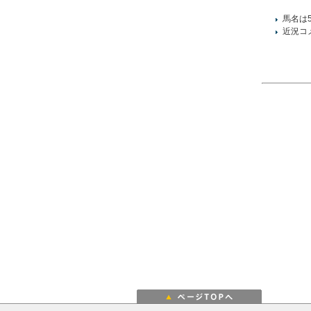
馬名は
近況コ