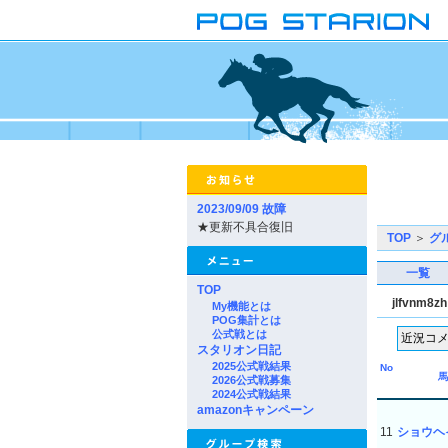
2023/09/09 故障
★更新不具合復旧
TOP
＞
グ
一覧
TOP
jlfvnm8z
My機能とは
POG集計とは
公式戦とは
スタリオン日記
2025公式戦結果
No
馬
2026公式戦募集
2024公式戦結果
amazonキャンペーン
11
ショウヘ