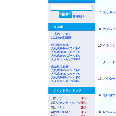
7
エリキン
履歴消去
8
ナグルフ
公式戦って何？
2026公式戦概要
自由指名2026
15
クラリネ
入札式2026-ホワイトC
入札式2026-シルバーC
入札式2026-ゴールドC
スタリオンカップ2026
1
グランド
自由指名2025
入札式2025-ホワイトC
入札式2025-シルバーC
入札式2025-ゴールドC
13
ノクター
スタリオンカップ2025
6
モレポブ
1位
リサーチ
GI
2位
ジェンティルトシ
GI
3位
ＨＡＬ
GI
5
レベルス
4位
PGOTTA2
GI