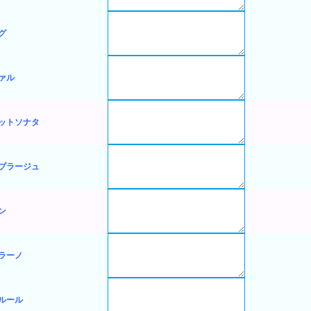
グ
ァル
ットソナタ
プラージュ
ン
ラーノ
ルール