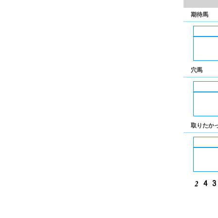
期待馬
穴馬
取りたか