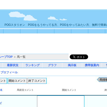
POGスタリオン POGをもうやってる方、POGをやってみたい方、無料で簡
ループTOP
＞ 馬一覧
最新状況
ランキング
グラフ
掲示板
携帯版案内
h
プロフィール
名
馬状況コメント
開始コメント
終
イ