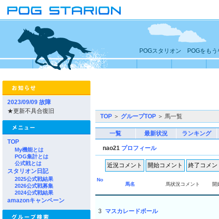
POGスタリオン POGをも
2023/09/09 故障
★更新不具合復旧
TOP
＞
グループTOP
＞ 馬一覧
一覧
最新状況
ランキング
TOP
nao21
プロフィール
My機能とは
POG集計とは
公式戦とは
スタリオン日記
2025公式戦結果
No
馬名
馬状況コメント
開
2026公式戦募集
2024公式戦結果
amazonキャンペーン
3
マスカレードボール