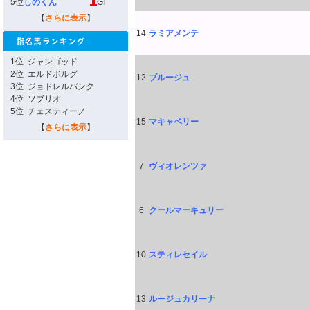
5位
しのくん
GI
【
さらに表示
】
14
ラミアメンテ
1位
ジャンゴッド
2位
エルドボルグ
12
ブルージュ
3位
ジョドレルバンク
4位
ソブリオ
5位
チェスティーノ
15
マキャベリー
【
さらに表示
】
7
ヴィオレンツァ
6
クールマーキュリー
10
スティレセイル
13
ルージュカリーナ