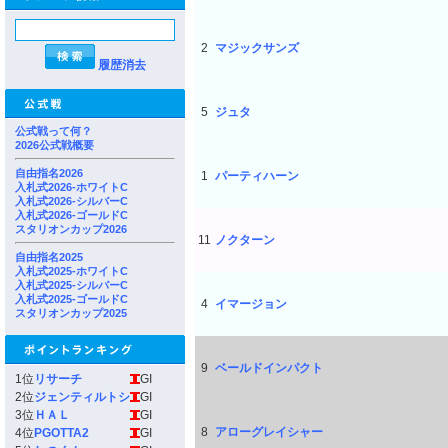
2
マジックサンズ
履歴消去
5
ジュタ
公式戦って何？
2026公式戦概要
自由指名2026
1
パーティハーン
入札式2026-ホワイトC
入札式2026-シルバーC
入札式2026-ゴールドC
スタリオンカップ2026
11
ノクターン
自由指名2025
入札式2025-ホワイトC
入札式2025-シルバーC
入札式2025-ゴールドC
4
イマージョン
スタリオンカップ2025
9
ベールドインパクト
1位
リサーチ
GI
2位
ジェンティルトシ
GI
3位
ＨＡＬ
GI
8
アローグレイシャー
4位
PGOTTA2
GI