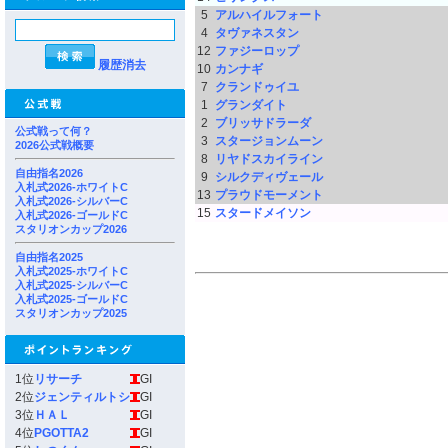
5
アルハイルフォート
4
タヴァネスタン
12
ファジーロップ
履歴消去
10
カンナギ
7
クランドゥイユ
1
グランダイト
2
ブリッサドラーダ
公式戦って何？
3
スタージョンムーン
2026公式戦概要
8
リヤドスカイライン
自由指名2026
9
シルクディヴェール
入札式2026-ホワイトC
13
プラウドモーメント
入札式2026-シルバーC
15
スタードメイソン
入札式2026-ゴールドC
スタリオンカップ2026
自由指名2025
入札式2025-ホワイトC
入札式2025-シルバーC
入札式2025-ゴールドC
スタリオンカップ2025
1位
リサーチ
GI
2位
ジェンティルトシ
GI
3位
ＨＡＬ
GI
4位
PGOTTA2
GI