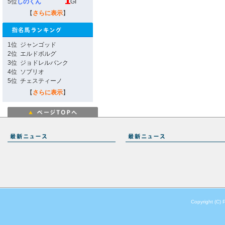
5位
しのくん
GI
【
さらに表示
】
1位
ジャンゴッド
2位
エルドボルグ
3位
ジョドレルバンク
4位
ソブリオ
5位
チェスティーノ
【
さらに表示
】
Copyright (C) 