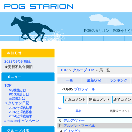
POGスタリオン POGをも
2023/09/09 故障
★更新不具合復旧
TOP
＞
グループTOP
＞ 馬一覧
一覧
最新状況
ランキング
TOP
ベル95
プロフィール
My機能とは
POG集計とは
公式戦とは
スタリオン日記
2025公式戦結果
No
馬名
馬状況コメント
2026公式戦募集
2024公式戦結果
6
デルアヴァー
amazonキャンペーン
11
アルメントフーベル
14
ビリングス