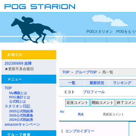
POGスタリオン POGをも
2023/09/09 故障
★更新不具合復旧
TOP
＞
グループTOP
＞ 馬一覧
一覧
最新状況
ランキング
TOP
ミコト
プロフィール
My機能とは
POG集計とは
公式戦とは
スタリオン日記
2025公式戦結果
No
馬名
馬状況コメント
2026公式戦募集
2024公式戦結果
amazonキャンペーン
1
エンブロイダリー