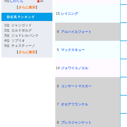
5位
しのくん
GI
【
さらに表示
】
15
レイニング
1位
ジャンゴッド
2位
エルドボルグ
9
アルハイルフォート
3位
ジョドレルバンク
4位
ソブリオ
5位
チェスティーノ
5
マックスキュー
【
さらに表示
】
14
ジョワイユノエル
6
コンサートマスター
7
オセアフランケル
8
プレスジャンケット