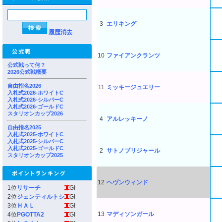
3
エリキング
履歴消去
10
ファイアンクランツ
公式戦って何？
2026公式戦概要
自由指名2026
11
ミッキージュエリー
入札式2026-ホワイトC
入札式2026-シルバーC
入札式2026-ゴールドC
スタリオンカップ2026
4
アルレッキーノ
自由指名2025
入札式2025-ホワイトC
入札式2025-シルバーC
入札式2025-ゴールドC
2
サトノブリジャール
スタリオンカップ2025
12
ヘヴンウィンド
1位
リサーチ
GI
2位
ジェンティルトシ
GI
3位
ＨＡＬ
GI
13
マディソンガール
4位
PGOTTA2
GI