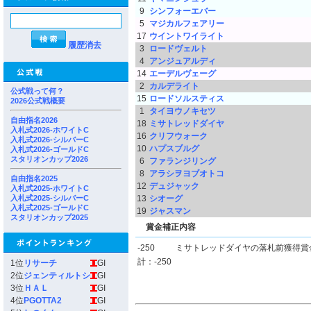
9
シンフォーエバー
5
マジカルフェアリー
17
ウイントワイライト
履歴消去
3
ロードヴェルト
4
アンジュアルディ
14
エーデルヴェーグ
2
カルデライト
公式戦って何？
15
ロードソルスティス
2026公式戦概要
1
タイヨウノキセツ
自由指名2026
18
ミサトレッドダイヤ
入札式2026-ホワイトC
16
クリフウォーク
入札式2026-シルバーC
10
ハプスブルグ
入札式2026-ゴールドC
スタリオンカップ2026
6
ファランジリング
8
アラシヲヨブオトコ
自由指名2025
12
デュジャック
入札式2025-ホワイトC
入札式2025-シルバーC
13
シオーグ
入札式2025-ゴールドC
19
ジャスマン
スタリオンカップ2025
賞金補正内容
-250
ミサトレッドダイヤの落札前獲得賞
計：-250
1位
リサーチ
GI
2位
ジェンティルトシ
GI
3位
ＨＡＬ
GI
4位
PGOTTA2
GI