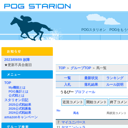
POGスタリオン POGをも
2023/09/09 故障
★更新不具合復旧
TOP
＞
グループTOP
＞ 馬一覧
一覧
最新状況
ランキング
TOP
入札
落札結果
ルール説明
My機能とは
POG集計とは
うるぴー
プロフィール
公式戦とは
スタリオン日記
2025公式戦結果
2026公式戦募集
No
2024公式戦結果
馬名
馬状況コメント
amazonキャンペーン
7
マイユニバース
11
ヤマニンシュラ