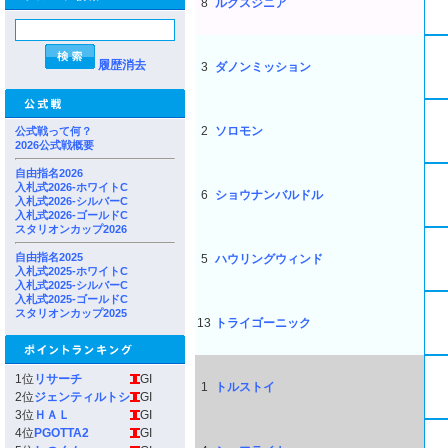
8
ルクスジニア
履歴消去
3
ダノンミッション
2
ソロモン
公式戦って何？
2026公式戦概要
自由指名2026
入札式2026-ホワイトC
6
ショウナンバルドル
入札式2026-シルバーC
入札式2026-ゴールドC
スタリオンカップ2026
自由指名2025
5
ハウリングウィンド
入札式2025-ホワイトC
入札式2025-シルバーC
入札式2025-ゴールドC
スタリオンカップ2025
13
トライゴーニック
1位
リサーチ
GI
1
トルストイ
2位
ジェンティルトシ
GI
3位
ＨＡＬ
GI
4位
PGOTTA2
GI