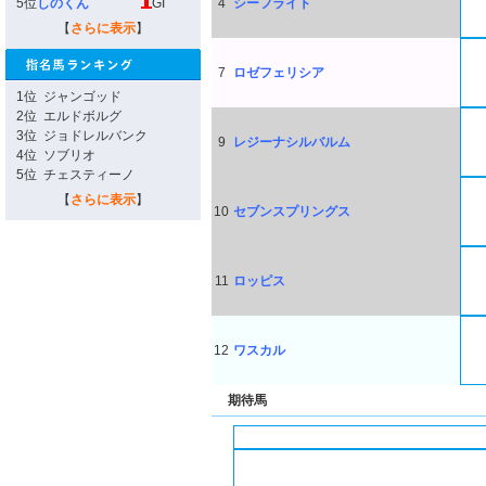
5位
しのくん
GI
4
シーフライト
【
さらに表示
】
7
ロゼフェリシア
1位
ジャンゴッド
2位
エルドボルグ
3位
ジョドレルバンク
9
レジーナシルバルム
4位
ソブリオ
5位
チェスティーノ
【
さらに表示
】
10
セブンスプリングス
11
ロッピス
12
ワスカル
期待馬