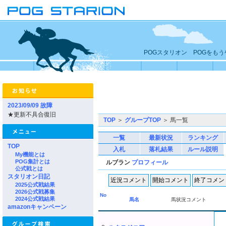
POGスタリオン POGをも
2023/09/09 故障
★更新不具合復旧
TOP
＞
グループTOP
＞ 馬一覧
一覧
最新状況
ランキング
TOP
入札
落札結果
ルール説明
My機能とは
POG集計とは
ルブラン
プロフィール
公式戦とは
スタリオン日記
2025公式戦結果
2026公式戦募集
No
2024公式戦結果
馬名
馬状況コメント
amazonキャンペーン