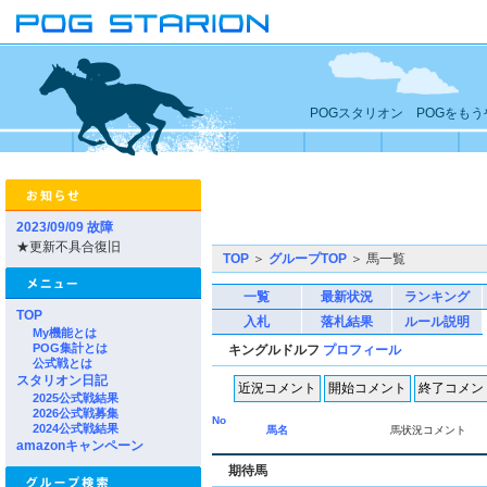
POGスタリオン POGをも
2023/09/09 故障
★更新不具合復旧
TOP
＞
グループTOP
＞ 馬一覧
一覧
最新状況
ランキング
TOP
入札
落札結果
ルール説明
My機能とは
POG集計とは
キングルドルフ
プロフィール
公式戦とは
スタリオン日記
2025公式戦結果
2026公式戦募集
No
2024公式戦結果
馬名
馬状況コメント
amazonキャンペーン
期待馬