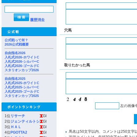
履歴消去
穴馬
公式戦って何？
2026公式戦概要
自由指名2026
入札式2026-ホワイトC
入札式2026-シルバーC
取りたかった馬
入札式2026-ゴールドC
スタリオンカップ2026
自由指名2025
入札式2025-ホワイトC
入札式2025-シルバーC
入札式2025-ゴールドC
スタリオンカップ2025
左の画像
1位
リサーチ
GI
2位
ジェンティルトシ
GI
3位
ＨＡＬ
GI
馬名は50文字以内、コメントは250文字
4位
PGOTTA2
GI