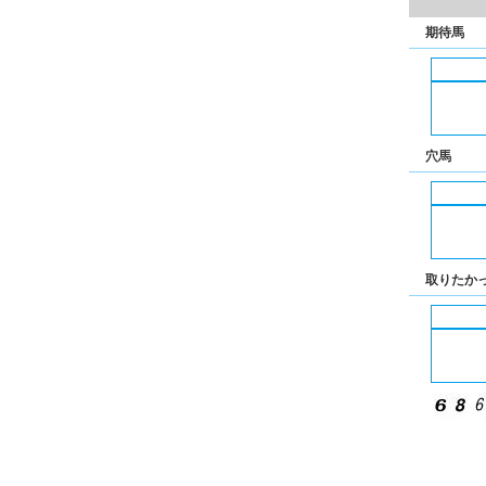
期待馬
穴馬
取りたか