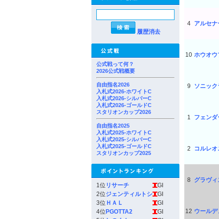
4
アルセナ
履歴消去
10
ホウオウ
公式戦って何？
2026公式戦概要
自由指名2026
9
ソニック
入札式2026-ホワイトC
入札式2026-シルバーC
入札式2026-ゴールドC
スタリオンカップ2026
1
フェンダ
自由指名2025
入札式2025-ホワイトC
入札式2025-シルバーC
入札式2025-ゴールドC
2
コルレオ
スタリオンカップ2025
8
グラヴィ
1位
リサーチ
GI
2位
ジェンティルトシ
GI
3位
ＨＡＬ
GI
12
ウールデ
4位
PGOTTA2
GI