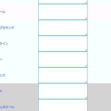
ール
プロサンゲ
ライン
ー
ニス
ス
ュボヌール