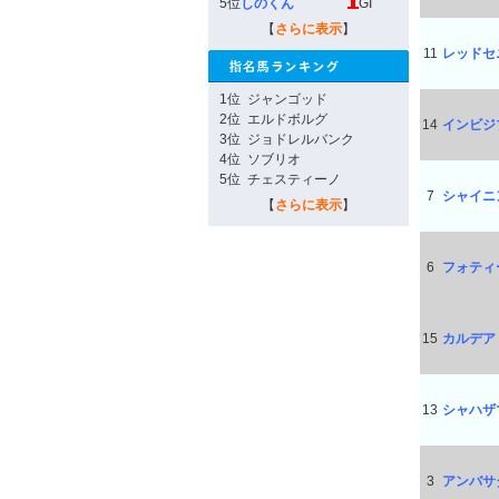
5位
しのくん
GI
【
さらに表示
】
11
レッドセ
1位
ジャンゴッド
2位
エルドボルグ
14
インビジ
3位
ジョドレルバンク
4位
ソブリオ
5位
チェスティーノ
7
シャイニ
【
さらに表示
】
6
フォティ
15
カルデア
13
シャハザ
3
アンバサ