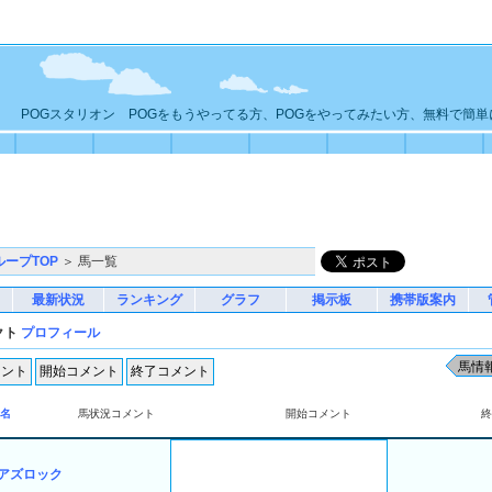
POGスタリオン POGをもうやってる方、POGをやってみたい方、無料で簡
ループTOP
＞ 馬一覧
最新状況
ランキング
グラフ
掲示板
携帯版案内
クト
プロフィール
名
馬状況コメント
開始コメント
終
アズロック