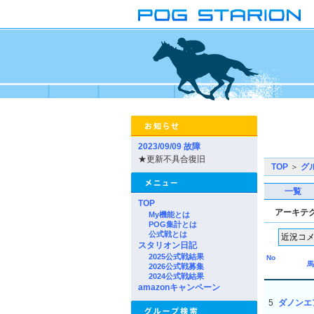
2023/09/09 故障
★更新不具合復旧
TOP
＞
グ
一覧
TOP
アーキテ
My機能とは
POG集計とは
公式戦とは
スタリオン日記
2025公式戦結果
No
馬
2026公式戦募集
2024公式戦結果
amazonキャンペーン
5
ダノンエ