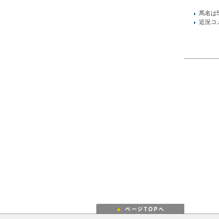
馬名は
近況コ