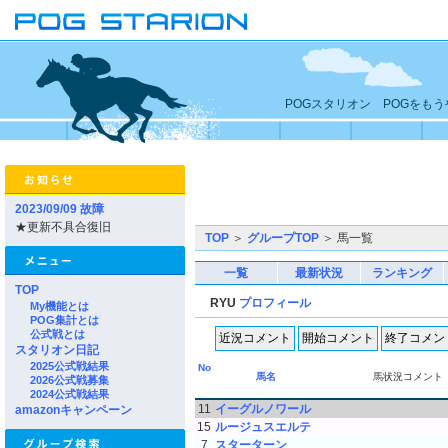
POGスタリオン POGをも
2023/09/09 故障
★更新不具合復旧
TOP
＞
グループTOP
＞ 馬一覧
一覧
最新状況
ランキング
TOP
RYU
プロフィール
My機能とは
POG集計とは
公式戦とは
スタリオン日記
2025公式戦結果
No
馬名
馬状況コメント
2026公式戦募集
2024公式戦結果
11
イーグルノワール
amazonキャンペーン
15
ルージュスエルテ
7
スターターン