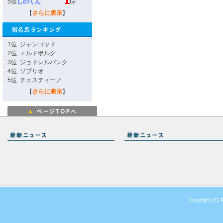
5位
しのくん
GI
【
さらに表示
】
1位
ジャンゴッド
2位
エルドボルグ
3位
ジョドレルバンク
4位
ソブリオ
5位
チェスティーノ
【
さらに表示
】
Copyright (C) 