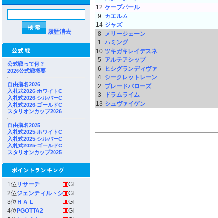
12
ケーブパール
9
カエルム
14
ジャズ
履歴消去
8
メリージェーン
1
ハミング
10
ツキガキレイデスネ
5
アルテアシップ
公式戦って何？
6
ヒシグランディヴァ
2026公式戦概要
4
シークレットレーン
自由指名2026
2
ブレードバローズ
入札式2026-ホワイトC
3
ドラムライム
入札式2026-シルバーC
13
シュヴァイゲン
入札式2026-ゴールドC
スタリオンカップ2026
自由指名2025
入札式2025-ホワイトC
入札式2025-シルバーC
入札式2025-ゴールドC
スタリオンカップ2025
1位
リサーチ
GI
2位
ジェンティルトシ
GI
3位
ＨＡＬ
GI
4位
PGOTTA2
GI