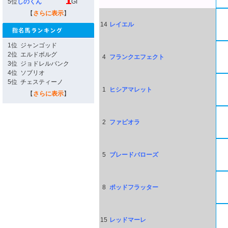
5位
しのくん
GI
【
さらに表示
】
14
レイエル
1位
ジャンゴッド
2位
エルドボルグ
4
フランクエフェクト
3位
ジョドレルバンク
4位
ソブリオ
5位
チェスティーノ
1
ヒシアマレット
【
さらに表示
】
2
ファピオラ
5
ブレードバローズ
8
ポッドフラッター
15
レッドマーレ