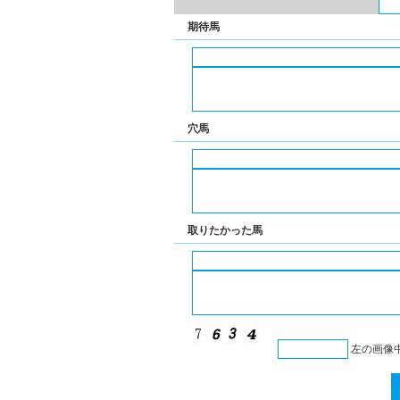
期待馬
穴馬
取りたかった馬
左の画像