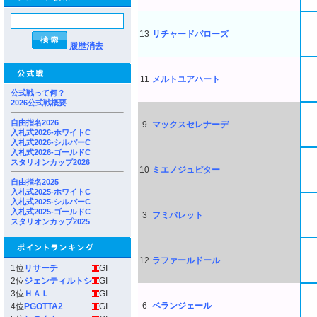
13
リチャードバローズ
履歴消去
11
メルトユアハート
公式戦って何？
2026公式戦概要
自由指名2026
9
マックスセレナーデ
入札式2026-ホワイトC
入札式2026-シルバーC
入札式2026-ゴールドC
スタリオンカップ2026
10
ミエノジュピター
自由指名2025
入札式2025-ホワイトC
入札式2025-シルバーC
入札式2025-ゴールドC
3
フミバレット
スタリオンカップ2025
12
ラファールドール
1位
リサーチ
GI
2位
ジェンティルトシ
GI
3位
ＨＡＬ
GI
6
ベランジェール
4位
PGOTTA2
GI