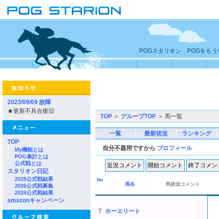
POGスタリオン POGをも
2023/09/09 故障
★更新不具合復旧
TOP
＞
グループTOP
＞ 馬一覧
一覧
最新状況
ランキング
TOP
自分不器用ですから
プロフィール
My機能とは
POG集計とは
公式戦とは
スタリオン日記
2025公式戦結果
No
馬名
馬状況コメント
2026公式戦募集
2024公式戦結果
amazonキャンペーン
7
ホーエリート