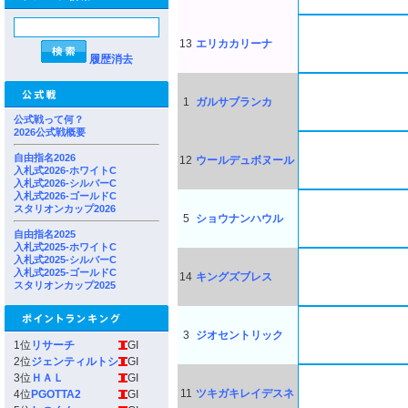
13
エリカカリーナ
履歴消去
1
ガルサブランカ
公式戦って何？
2026公式戦概要
自由指名2026
12
ウールデュボヌール
入札式2026-ホワイトC
入札式2026-シルバーC
入札式2026-ゴールドC
スタリオンカップ2026
5
ショウナンハウル
自由指名2025
入札式2025-ホワイトC
入札式2025-シルバーC
入札式2025-ゴールドC
14
キングズブレス
スタリオンカップ2025
3
ジオセントリック
1位
リサーチ
GI
2位
ジェンティルトシ
GI
3位
ＨＡＬ
GI
11
ツキガキレイデスネ
4位
PGOTTA2
GI