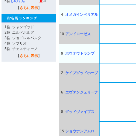
5位
しのくん
GI
【
さらに表示
】
4
オメガインペリアル
1位
ジャンゴッド
2位
エルドボルグ
10
アンドローゼス
3位
ジョドレルバンク
4位
ソブリオ
5位
チェスティーノ
9
ホウオウトランプ
【
さらに表示
】
2
ケイプグッドホープ
6
エヴァンジェリーナ
8
グッドヴァイブス
15
ショウナンアムロ