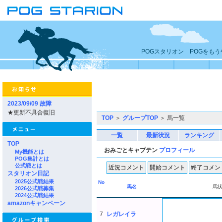
POGスタリオン POGをも
2023/09/09 故障
★更新不具合復旧
TOP
＞
グループTOP
＞ 馬一覧
一覧
最新状況
ランキング
TOP
おみごとキャプテン
プロフィール
My機能とは
POG集計とは
公式戦とは
スタリオン日記
2025公式戦結果
No
馬名
馬
2026公式戦募集
2024公式戦結果
amazonキャンペーン
7
レガレイラ