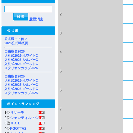
2
履歴消去
3
公式戦って何？
2026公式戦概要
自由指名2026
4
入札式2026-ホワイトC
入札式2026-シルバーC
入札式2026-ゴールドC
スタリオンカップ2026
5
自由指名2025
入札式2025-ホワイトC
入札式2025-シルバーC
入札式2025-ゴールドC
6
スタリオンカップ2025
7
1位
リサーチ
GI
2位
ジェンティルトシ
GI
3位
ＨＡＬ
GI
8
4位
PGOTTA2
GI