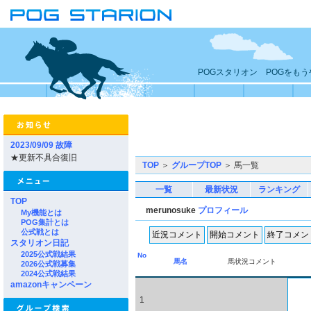
POGスタリオン POGをも
2023/09/09 故障
★更新不具合復旧
TOP
＞
グループTOP
＞ 馬一覧
一覧
最新状況
ランキング
TOP
merunosuke
プロフィール
My機能とは
POG集計とは
公式戦とは
スタリオン日記
2025公式戦結果
No
馬名
馬状況コメント
2026公式戦募集
2024公式戦結果
amazonキャンペーン
1