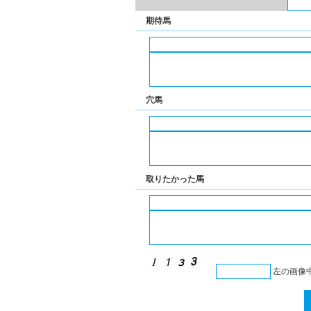
期待馬
穴馬
取りたかった馬
左の画像