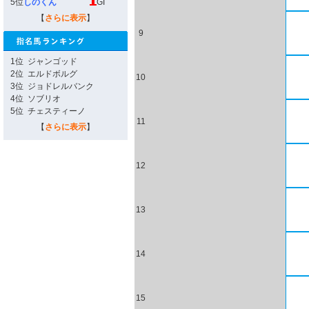
5位
しのくん
GI
【
さらに表示
】
9
1位
ジャンゴッド
2位
エルドボルグ
10
3位
ジョドレルバンク
4位
ソブリオ
5位
チェスティーノ
11
【
さらに表示
】
12
13
14
15