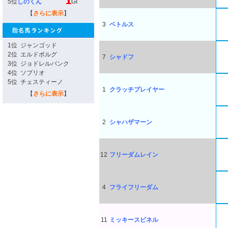
5位
しのくん
GI
【
さらに表示
】
3
ベトルス
1位
ジャンゴッド
2位
エルドボルグ
7
シャドフ
3位
ジョドレルバンク
4位
ソブリオ
5位
チェスティーノ
1
クラッチプレイヤー
【
さらに表示
】
2
シャハザマーン
12
フリーダムレイン
4
フライフリーダム
11
ミッキースピネル