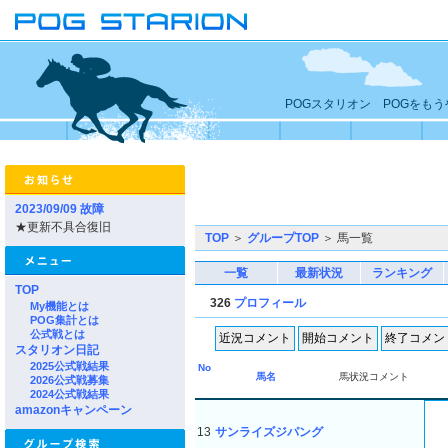
POGスタリオン POGをも
2023/09/09 故障
★更新不具合復旧
TOP
＞
グループTOP
＞ 馬一覧
一覧
最新状況
ランキング
TOP
326
プロフィール
My機能とは
POG集計とは
公式戦とは
スタリオン日記
2025公式戦結果
No
馬名
馬状況コメント
2026公式戦募集
2024公式戦結果
amazonキャンペーン
13
サンライズジパング