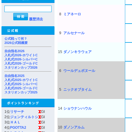
8
ミアネーロ
履歴消去
9
アルセナール
公式戦って何？
2026公式戦概要
自由指名2026
15
ダノンキラウェア
入札式2026-ホワイトC
入札式2026-シルバーC
入札式2026-ゴールドC
スタリオンカップ2026
6
ウールデュボヌール
自由指名2025
入札式2025-ホワイトC
入札式2025-シルバーC
入札式2025-ゴールドC
5
ニックオブタイム
スタリオンカップ2025
14
ショウナンハウル
1位
リサーチ
GI
2位
ジェンティルトシ
GI
3位
ＨＡＬ
GI
10
ダノンアルム
4位
PGOTTA2
GI