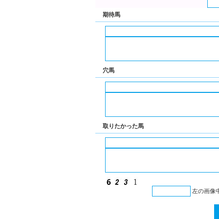
期待馬
穴馬
取りたかった馬
左の画像