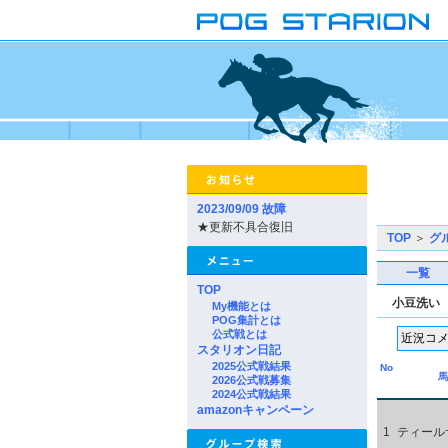
2023/09/09 故障
★更新不具合復旧
TOP
＞
グ
一覧
TOP
小豆洗い
My機能とは
POG集計とは
公式戦とは
スタリオン日記
2025公式戦結果
No
馬
2026公式戦募集
2024公式戦結果
amazonキャンペーン
1
ティール