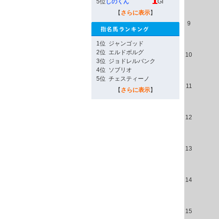
5位
しのくん
GI
【
さらに表示
】
9
1位
ジャンゴッド
2位
エルドボルグ
10
3位
ジョドレルバンク
4位
ソブリオ
5位
チェスティーノ
11
【
さらに表示
】
12
13
14
15