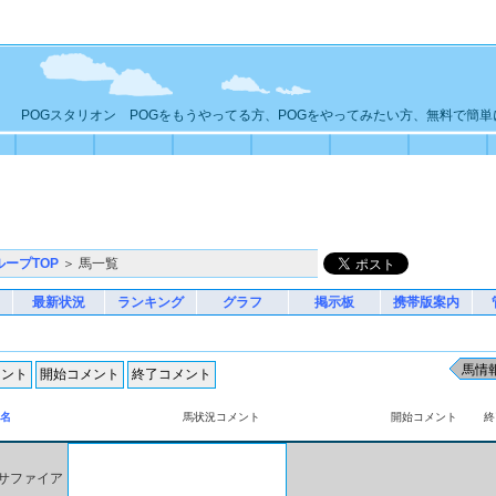
POGスタリオン POGをもうやってる方、POGをやってみたい方、無料で簡
ループTOP
＞ 馬一覧
最新状況
ランキング
グラフ
掲示板
携帯版案内
名
馬状況コメント
開始コメント
終
サファイア