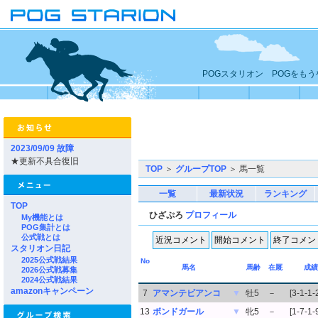
POGスタリオン POGをも
2023/09/09 故障
★更新不具合復旧
TOP
＞
グループTOP
＞ 馬一覧
一覧
最新状況
ランキング
TOP
ひざぷろ
プロフィール
My機能とは
POG集計とは
公式戦とは
スタリオン日記
2025公式戦結果
No
馬名
馬齢
在厩
成績
2026公式戦募集
2024公式戦結果
amazonキャンペーン
7
アマンテビアンコ
▼
牡5
－
[3-1-1-
13
ボンドガール
▼
牝5
－
[1-7-1-