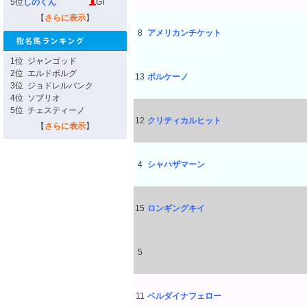
5位
しのくん
GI
【
さらに表示
】
8
アメリカンチケット
1位
ジャンゴッド
2位
エルドボルグ
13
ボルケーノ
3位
ジョドレルバンク
4位
ソブリオ
5位
チェスティーノ
12
クリティカルヒット
【
さらに表示
】
4
シャハザマーン
15
ロンギングキイ
5
11
ベルダイナフェロー