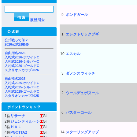
9
ボンドガール
履歴消去
1
エレクトリックブギ
公式戦って何？
2026公式戦概要
自由指名2026
10
エスカル
入札式2026-ホワイトC
入札式2026-シルバーC
入札式2026-ゴールドC
スタリオンカップ2026
3
ダノンスウィッチ
自由指名2025
入札式2025-ホワイトC
入札式2025-シルバーC
入札式2025-ゴールドC
2
ウールデュボヌール
スタリオンカップ2025
6
バスターコール
1位
リサーチ
GI
2位
ジェンティルトシ
GI
3位
ＨＡＬ
GI
14
スターリングアップ
4位
PGOTTA2
GI