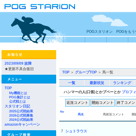
POGスタリオン POGをも
2023/09/09 故障
★更新不具合復旧
TOP
＞
グループTOP
＞ 馬一覧
一覧
最新状況
ランキング
TOP
ハンマーの人(口笛)とかプペーとか
プロフ
My機能とは
POG集計とは
公式戦とは
スタリオン日記
2025公式戦結果
No
馬名
馬状況コメント
開
2026公式戦募集
2024公式戦結果
amazonキャンペーン
7
シュトラウス