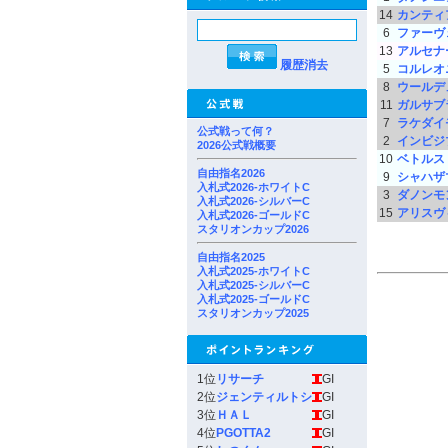
14
カンティ
6
ファーヴ
13
アルセナ
履歴消去
5
コルレオ
8
ウールデ
11
ガルサブ
7
ラケダイ
公式戦って何？
2
インビジ
2026公式戦概要
10
ベトルス
自由指名2026
9
シャハザ
入札式2026-ホワイトC
3
ダノンモ
入札式2026-シルバーC
15
アリスヴ
入札式2026-ゴールドC
スタリオンカップ2026
自由指名2025
入札式2025-ホワイトC
入札式2025-シルバーC
入札式2025-ゴールドC
スタリオンカップ2025
1位
リサーチ
GI
2位
ジェンティルトシ
GI
3位
ＨＡＬ
GI
4位
PGOTTA2
GI