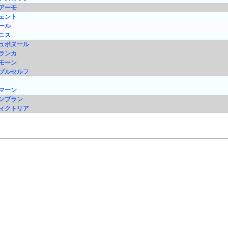
アーモ
ェント
ール
ニス
ュボヌール
ランカ
モーン
ブルセルフ
マーン
ンブラン
ィクトリア