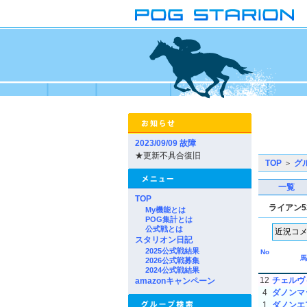
2023/09/09 故障
★更新不具合復旧
TOP
＞
グ
一覧
TOP
ライアン5
My機能とは
POG集計とは
公式戦とは
スタリオン日記
2025公式戦結果
No
馬
2026公式戦募集
2024公式戦結果
12
チェルヴ
amazonキャンペーン
4
ダノンマ
1
ダノンエ