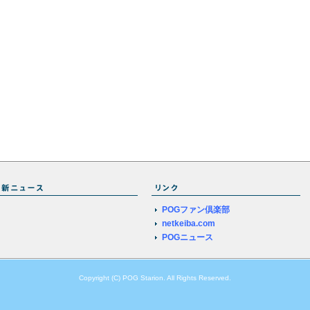
POGファン倶楽部
netkeiba.com
POGニュース
Copyright (C) POG Starion. All Rights Reserved.