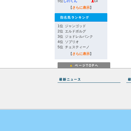
5位
しのくん
GI
【
さらに表示
】
1位
ジャンゴッド
2位
エルドボルグ
3位
ジョドレルバンク
4位
ソブリオ
5位
チェスティーノ
【
さらに表示
】