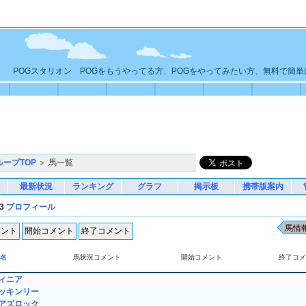
POGスタリオン POGをもうやってる方、POGをやってみたい方、無料で簡
ループTOP
＞ 馬一覧
最新状況
ランキング
グラフ
掲示板
携帯版案内
3
プロフィール
名
馬状況コメント
開始コメント
終了コメ
ィニア
ッキンリー
アズロック