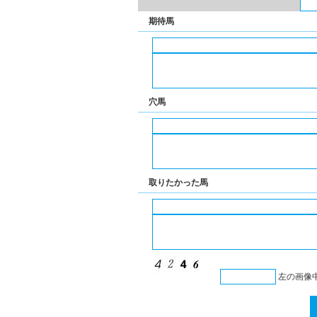
期待馬
穴馬
取りたかった馬
左の画像