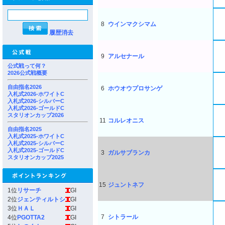
8
ウインマクシマム
履歴消去
9
アルセナール
公式戦って何？
2026公式戦概要
自由指名2026
6
ホウオウプロサンゲ
入札式2026-ホワイトC
入札式2026-シルバーC
入札式2026-ゴールドC
スタリオンカップ2026
11
コルレオニス
自由指名2025
入札式2025-ホワイトC
入札式2025-シルバーC
入札式2025-ゴールドC
3
ガルサブランカ
スタリオンカップ2025
15
ジュントネフ
1位
リサーチ
GI
2位
ジェンティルトシ
GI
3位
ＨＡＬ
GI
7
シトラール
4位
PGOTTA2
GI