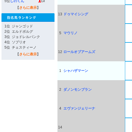
5位
しのくん
GI
【
さらに表示
】
13
ドゥマイシング
1位
ジャンゴッド
2位
エルドボルグ
5
マウリノ
3位
ジョドレルバンク
4位
ソブリオ
5位
チェスティーノ
12
ロールオブアームズ
【
さらに表示
】
1
シャハザマーン
2
ダノンモンブラン
4
エヴァンジェリーナ
14