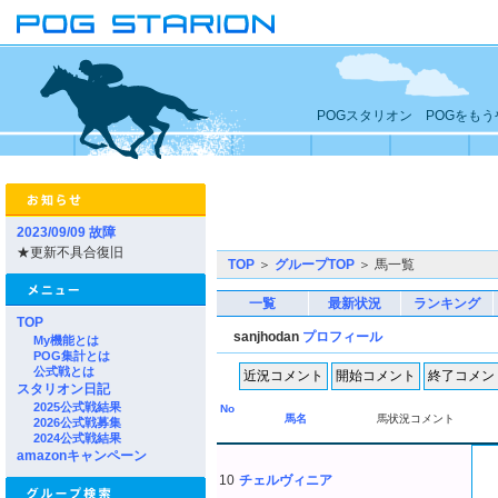
POGスタリオン POGをも
2023/09/09 故障
★更新不具合復旧
TOP
＞
グループTOP
＞ 馬一覧
一覧
最新状況
ランキング
TOP
sanjhodan
プロフィール
My機能とは
POG集計とは
公式戦とは
スタリオン日記
2025公式戦結果
No
馬名
馬状況コメント
2026公式戦募集
2024公式戦結果
amazonキャンペーン
10
チェルヴィニア