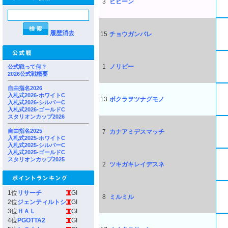
3
ヒヒーン
履歴消去
15
チョウガンバレ
1
ノリピー
公式戦って何？
2026公式戦概要
自由指名2026
入札式2026-ホワイトC
13
ボクラヲツナグモノ
入札式2026-シルバーC
入札式2026-ゴールドC
スタリオンカップ2026
自由指名2025
7
カナアミデスマッチ
入札式2025-ホワイトC
入札式2025-シルバーC
入札式2025-ゴールドC
スタリオンカップ2025
2
ツキガキレイデスネ
1位
リサーチ
GI
8
ミルミル
2位
ジェンティルトシ
GI
3位
ＨＡＬ
GI
4位
PGOTTA2
GI