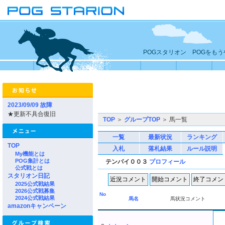
POGスタリオン POGをも
2023/09/09 故障
★更新不具合復旧
TOP
＞
グループTOP
＞ 馬一覧
一覧
最新状況
ランキング
TOP
入札
落札結果
ルール説明
My機能とは
POG集計とは
テンパイ００３
プロフィール
公式戦とは
スタリオン日記
2025公式戦結果
2026公式戦募集
No
2024公式戦結果
馬名
馬状況コメント
amazonキャンペーン