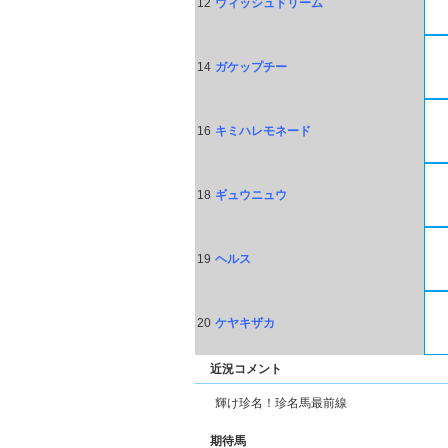
12
ウィッシュドリーム
14
ガケップチー
16
キミハレモネード
18
ギュウニュウ
19
ヘルス
20
ケヤキザカ
近況コメント
輝け珍名！珍名馬最前線
期待馬