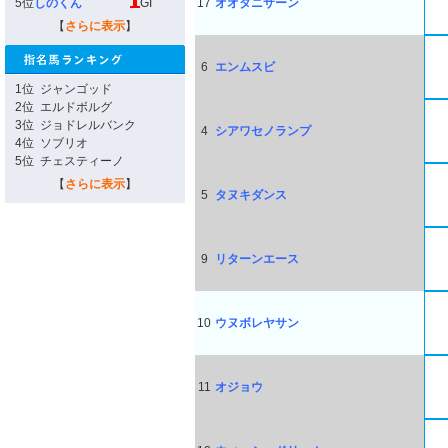
5位
しのくん
GI
17
オオタニサーン
【
さらに表示
】
6
エンムスビ
1位
ジャンゴッド
2位
エルドボルグ
3位
ジョドレルバンク
4
シアワセノランプ
4位
ソブリオ
5位
チェスティーノ
【
さらに表示
】
5
タヌキダンス
9
リターンエース
10
ウヌボレヤサン
11
オジョウ