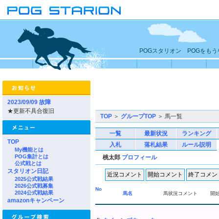
POGスタリオン POGをも
2023/09/09 故障
★更新不具合復旧
TOP
＞
グループTOP
＞ 馬一覧
一覧
最新状況
ランキング
TOP
入札
落札結果
ルール説明
My機能とは
POG集計とは
桃太郎
プロフィール
公式戦とは
スタリオン日記
2025公式戦結果
2026公式戦募集
No
2024公式戦結果
馬名
馬状況コメント
開
amazonキャンペーン