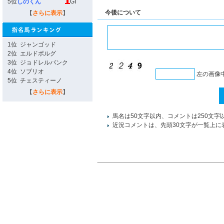
5位
しのくん
GI
今後について
【
さらに表示
】
1位
ジャンゴッド
2位
エルドボルグ
3位
ジョドレルバンク
4位
ソブリオ
左の画像
5位
チェスティーノ
【
さらに表示
】
馬名は50文字以内、コメントは250文字
近況コメントは、先頭30文字が一覧上に