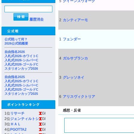
5
クイーンズウォーク
履歴消去
2
カンティアーモ
1
フェンダー
公式戦って何？
2026公式戦概要
自由指名2026
入札式2026-ホワイトC
4
ガルサブランカ
入札式2026-シルバーC
入札式2026-ゴールドC
スタリオンカップ2026
自由指名2025
3
グレッソネイ
入札式2025-ホワイトC
入札式2025-シルバーC
入札式2025-ゴールドC
スタリオンカップ2025
6
アリスヴィクトリア
感想・反省
1位
リサーチ
GI
2位
ジェンティルトシ
GI
3位
ＨＡＬ
GI
4位
PGOTTA2
GI