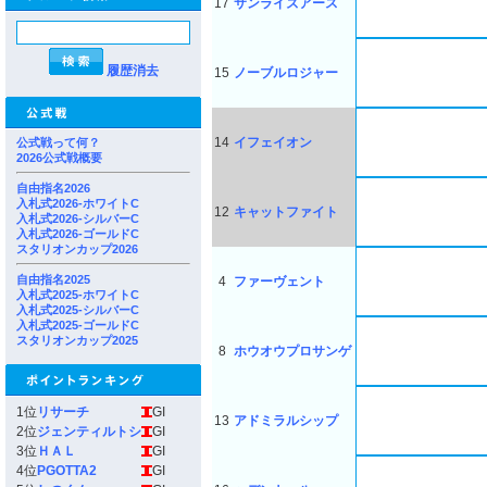
17
サンライズアース
履歴消去
15
ノーブルロジャー
14
イフェイオン
公式戦って何？
2026公式戦概要
自由指名2026
入札式2026-ホワイトC
12
キャットファイト
入札式2026-シルバーC
入札式2026-ゴールドC
スタリオンカップ2026
自由指名2025
4
ファーヴェント
入札式2025-ホワイトC
入札式2025-シルバーC
入札式2025-ゴールドC
スタリオンカップ2025
8
ホウオウプロサンゲ
1位
リサーチ
GI
13
アドミラルシップ
2位
ジェンティルトシ
GI
3位
ＨＡＬ
GI
4位
PGOTTA2
GI