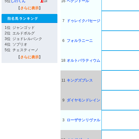
5位
しのくん
GI
16
ヘデントール
【
さらに表示
】
7
ドゥレイクパセージ
1位
ジャンゴッド
2位
エルドボルグ
3位
ジョドレルバンク
6
フォルラニーニ
4位
ソブリオ
5位
チェスティーノ
【
さらに表示
】
18
オルトパラティウム
11
キングズブレス
9
ダイヤモンドレイン
3
ローザサンリヴァル