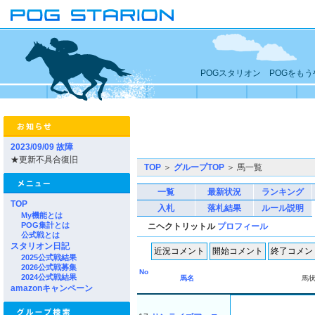
POGスタリオン POGをも
2023/09/09 故障
★更新不具合復旧
TOP
＞
グループTOP
＞ 馬一覧
一覧
最新状況
ランキング
TOP
入札
落札結果
ルール説明
My機能とは
POG集計とは
ニヘクトリットル
プロフィール
公式戦とは
スタリオン日記
2025公式戦結果
2026公式戦募集
No
2024公式戦結果
馬名
馬
amazonキャンペーン