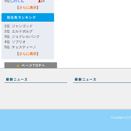
5位
しのくん
GI
【
さらに表示
】
1位
ジャンゴッド
2位
エルドボルグ
3位
ジョドレルバンク
4位
ソブリオ
5位
チェスティーノ
【
さらに表示
】
Copyright (C) 