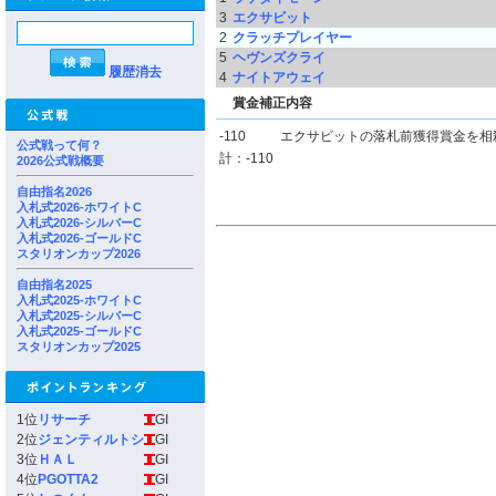
3
エクサビット
2
クラッチプレイヤー
5
ヘヴンズクライ
履歴消去
4
ナイトアウェイ
賞金補正内容
-110
エクサビットの落札前獲得賞金を相
公式戦って何？
計：-110
2026公式戦概要
自由指名2026
入札式2026-ホワイトC
入札式2026-シルバーC
入札式2026-ゴールドC
スタリオンカップ2026
自由指名2025
入札式2025-ホワイトC
入札式2025-シルバーC
入札式2025-ゴールドC
スタリオンカップ2025
1位
リサーチ
GI
2位
ジェンティルトシ
GI
3位
ＨＡＬ
GI
4位
PGOTTA2
GI