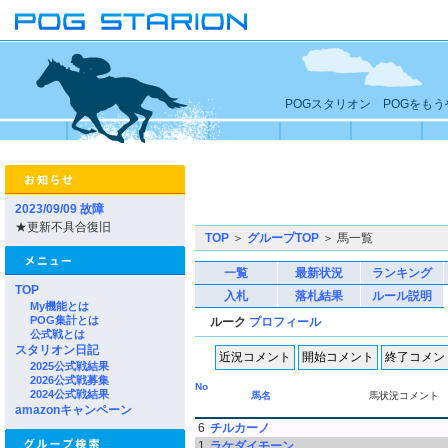
POGスタリオン POGをも
2023/09/09 故障
★更新不具合復旧
TOP
＞
グループTOP
＞ 馬一覧
一覧
最新状況
ランキング
TOP
入札
落札結果
ルール説明
My機能とは
POG集計とは
ルーク
プロフィール
公式戦とは
スタリオン日記
2025公式戦結果
2026公式戦募集
No
2024公式戦結果
馬名
馬状況コメント
amazonキャンペーン
6
チルカーノ
1
ラケダイモーン