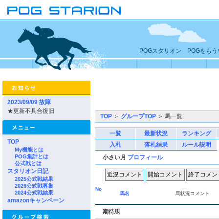
POGスタリオン POGをも
2023/09/09 故障
★更新不具合復旧
TOP
＞
グループTOP
＞ 馬一覧
一覧
最新状況
ランキング
TOP
入札
落札結果
ルール説明
My機能とは
POG集計とは
小さい月
プロフィール
公式戦とは
スタリオン日記
2025公式戦結果
2026公式戦募集
No
2024公式戦結果
馬名
馬状況コメント
amazonキャンペーン
期待馬