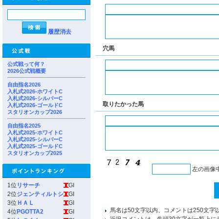
履歴消去
穴馬
公式戦って何？
2026公式戦概要
自由指名2026
入札式2026-ホワイトC
入札式2026-シルバーC
取りたかった馬
入札式2026-ゴールドC
スタリオンカップ2026
自由指名2025
入札式2025-ホワイトC
入札式2025-シルバーC
入札式2025-ゴールドC
スタリオンカップ2025
左の画像
1位
リサーチ
GI
2位
ジェンティルトシ
GI
3位
ＨＡＬ
GI
馬名は50文字以内、コメントは250文字
4位
PGOTTA2
GI