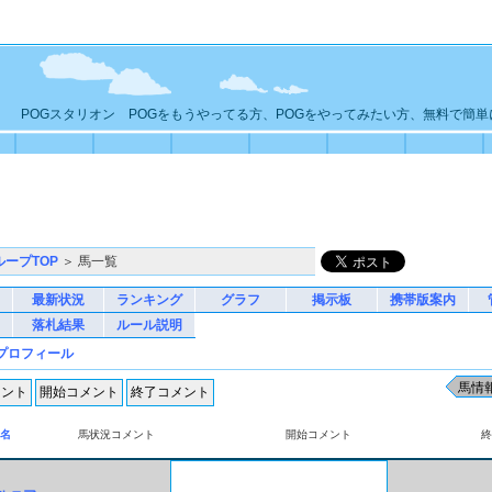
POGスタリオン POGをもうやってる方、POGをやってみたい方、無料で簡
ループTOP
＞ 馬一覧
最新状況
ランキング
グラフ
掲示板
携帯版案内
落札結果
ルール説明
プロフィール
名
馬状況コメント
開始コメント
終