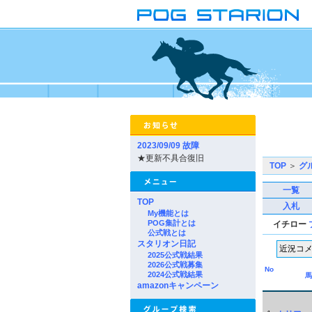
2023/09/09 故障
★更新不具合復旧
TOP
＞
グ
一覧
TOP
入札
My機能とは
POG集計とは
イチロー
公式戦とは
スタリオン日記
2025公式戦結果
2026公式戦募集
No
2024公式戦結果
馬
amazonキャンペーン