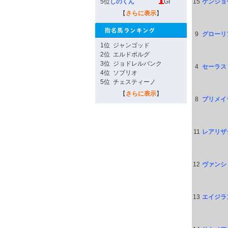
5位
しのくん
GI
15
ケンジョ
【
さらに表示
】
9
グローリ
1位
ジャンゴッド
2位
エルドボルグ
3位
ジョドレルバンク
4
セーラス
4位
ソブリオ
5位
チェスティーノ
【
さらに表示
】
8
プリメイ
11
レアリザ
12
ヴァンシ
13
エイジラ