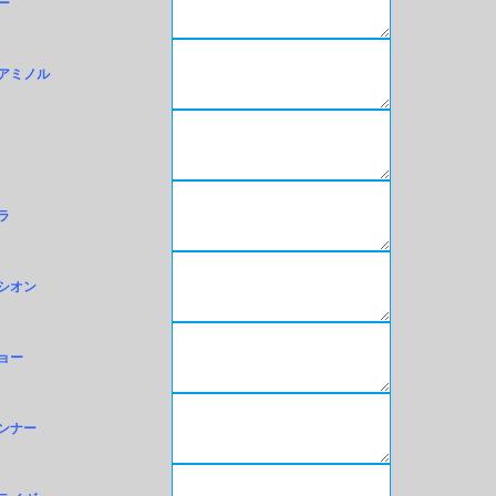
ー
アミノル
ラ
シオン
ョー
ンナー