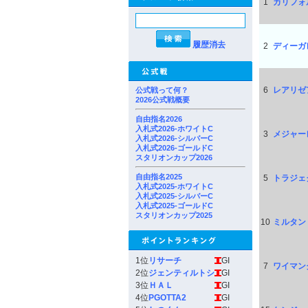
1
カリフォ
履歴消去
2
ディーガ
6
レアリゼ
公式戦って何？
2026公式戦概要
自由指名2026
入札式2026-ホワイトC
3
メジャー
入札式2026-シルバーC
入札式2026-ゴールドC
スタリオンカップ2026
自由指名2025
5
トラジェ
入札式2025-ホワイトC
入札式2025-シルバーC
入札式2025-ゴールドC
スタリオンカップ2025
10
ミルタン
1位
リサーチ
GI
7
ワイマン
2位
ジェンティルトシ
GI
3位
ＨＡＬ
GI
4位
PGOTTA2
GI