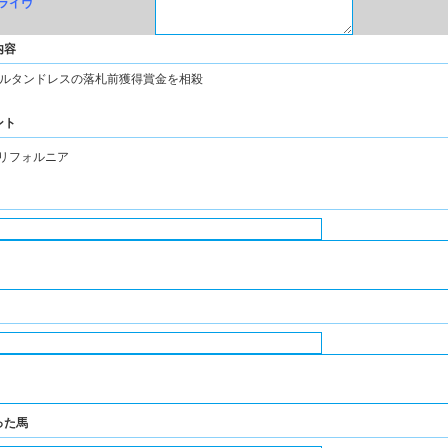
ライヴ
内容
ルタンドレスの落札前獲得賞金を相殺
ント
リフォルニア
った馬