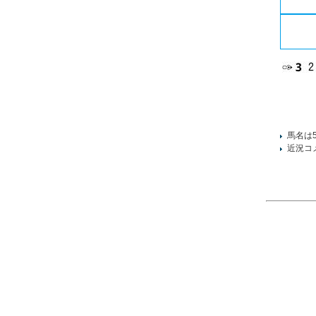
馬名は
近況コ