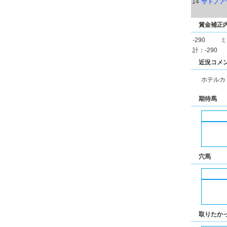
14
サトノア
賞金補正
-290
ミ
計：-290
近況コメ
ホテルカ
期待馬
穴馬
取りたか