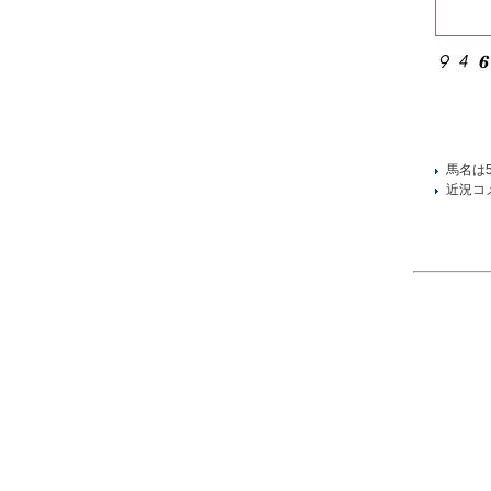
馬名は
近況コ