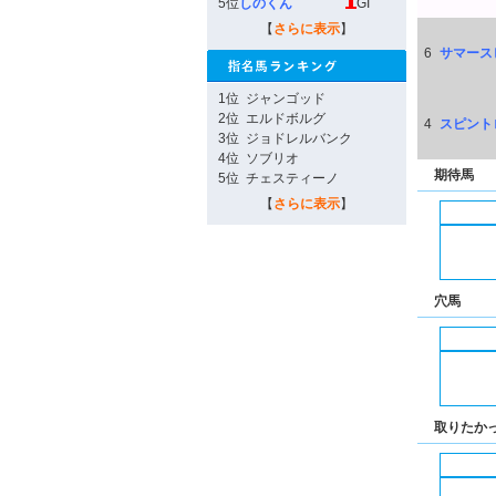
5位
しのくん
GI
【
さらに表示
】
6
サマース
1位
ジャンゴッド
2位
エルドボルグ
4
スピント
3位
ジョドレルバンク
4位
ソブリオ
期待馬
5位
チェスティーノ
【
さらに表示
】
穴馬
取りたか