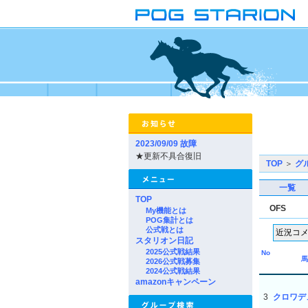
2023/09/09 故障
★更新不具合復旧
TOP
＞
グ
一覧
TOP
OFS
My機能とは
POG集計とは
公式戦とは
スタリオン日記
2025公式戦結果
No
馬
2026公式戦募集
2024公式戦結果
amazonキャンペーン
3
クロワデ