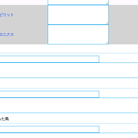
ピリット
ロニクス
った馬