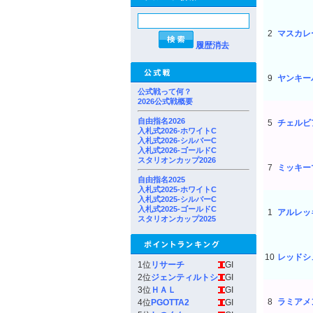
2
マスカレ
履歴消去
9
ヤンキー
公式戦って何？
2026公式戦概要
自由指名2026
5
チェルビ
入札式2026-ホワイトC
入札式2026-シルバーC
入札式2026-ゴールドC
スタリオンカップ2026
7
ミッキー
自由指名2025
入札式2025-ホワイトC
入札式2025-シルバーC
入札式2025-ゴールドC
1
アルレッ
スタリオンカップ2025
10
レッドシ
1位
リサーチ
GI
2位
ジェンティルトシ
GI
3位
ＨＡＬ
GI
8
ラミアメ
4位
PGOTTA2
GI