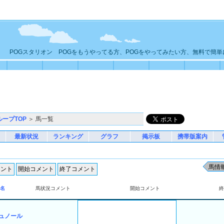
POGスタリオン POGをもうやってる方、POGをやってみたい方、無料で簡
ループTOP
＞ 馬一覧
最新状況
ランキング
グラフ
掲示板
携帯版案内
名
馬状況コメント
開始コメント
終
ュノール