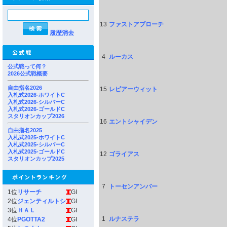
13
ファストアプローチ
履歴消去
4
ルーカス
公式戦って何？
2026公式戦概要
自由指名2026
15
レピアーウィット
入札式2026-ホワイトC
入札式2026-シルバーC
入札式2026-ゴールドC
スタリオンカップ2026
16
エントシャイデン
自由指名2025
入札式2025-ホワイトC
入札式2025-シルバーC
入札式2025-ゴールドC
12
ゴライアス
スタリオンカップ2025
7
トーセンアンバー
1位
リサーチ
GI
2位
ジェンティルトシ
GI
3位
ＨＡＬ
GI
1
ルナステラ
4位
PGOTTA2
GI