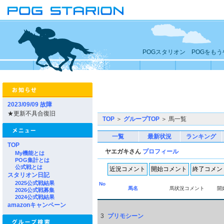
POGスタリオン POGをも
2023/09/09 故障
★更新不具合復旧
TOP
＞
グループTOP
＞ 馬一覧
一覧
最新状況
ランキング
TOP
ヤエガキさん
プロフィール
My機能とは
POG集計とは
公式戦とは
スタリオン日記
2025公式戦結果
No
馬名
馬状況コメント
開
2026公式戦募集
2024公式戦結果
amazonキャンペーン
3
プリモシーン