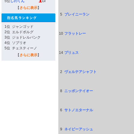
5位
しのくん
GI
【
さらに表示
】
5
ブレイニーラン
1位
ジャンゴッド
2位
エルドボルグ
10
フラットレー
3位
ジョドレルバンク
4位
ソブリオ
5位
チェスティーノ
14
プリュス
【
さらに表示
】
2
ヴェルテアシャフト
8
ニッポンテイオー
6
サトノエターナル
9
ネイビーアッシュ