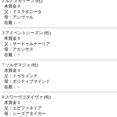
2 ルアスカリーン (牝)
本賞金 0
父：イスラボニータ
母：アンヴァル
在厩：－
3 アドベントシーズン (牡)
本賞金 0
父：サートゥルナーリア
母：アカンサス
在厩：－
7 ソルデマジョ (牡)
本賞金 0
父：ドゥラメンテ
母：ポジティブマインド
在厩：－
9 スワーヴゴダイヴァ (牝)
本賞金 0
父：エピファネイア
母：シーズアタイガー