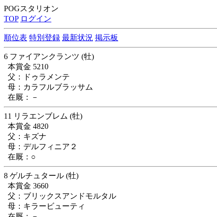
POGスタリオン
TOP
ログイン
順位表
特別登録
最新状況
掲示板
6 ファイアンクランツ (牡)
本賞金 5210
父：ドゥラメンテ
母：カラフルブラッサム
在厩：－
11 リラエンブレム (牡)
本賞金 4820
父：キズナ
母：デルフィニア２
在厩：○
8 ゲルチュタール (牡)
本賞金 3660
父：ブリックスアンドモルタル
母：キラービューティ
在厩：－