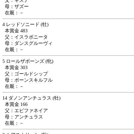
父：キズナ
母：ザズー
在厩：－
4 レッドソニード (牡)
本賞金 483
父：イスラボニータ
母：ダンスグルーヴィ
在厩：－
5 ロールザボーンズ (牝)
本賞金 303
父：ゴールドシップ
母：ボーンスキルフル
在厩：－
14 ダノンアンチュラス (牡)
本賞金 166
父：エピファネイア
母：アンチュラス
在厩：－