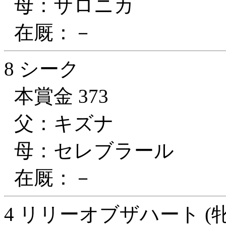
母：サロニカ
在厩：－
8 シーク
本賞金 373
父：キズナ
母：セレブラール
在厩：－
4 リリーオブザハート (牝